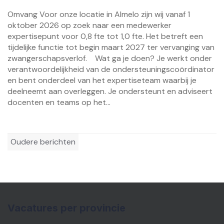
Omvang Voor onze locatie in Almelo zijn wij vanaf 1
oktober 2026 op zoek naar een medewerker
expertisepunt voor 0,8 fte tot 1,0 fte. Het betreft een
tijdelijke functie tot begin maart 2027 ter vervanging van
zwangerschapsverlof. Wat ga je doen? Je werkt onder
verantwoordelijkheid van de ondersteuningscoördinator
en bent onderdeel van het expertiseteam waarbij je
deelneemt aan overleggen. Je ondersteunt en adviseert
docenten en teams op het...
Berichtennavigatie
Oudere berichten
Vacatures per provincie