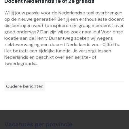
Docent Nederlands 1e of 2e graads
Wil jij jouw passie voor de Nederlandse taal overbrengen
op de nieuwe generatie? Ben jij een enthousiaste docent
die leerlingen weet te inspireren en graag meedenkt over
goed onderwijs? Dan zijn wij op zoek naar jou! Voor onze
locatie aan de Henry Dunantweg zoeken wij wegens
ziektevervanging een docent Nederlands voor 0,35 fte.
Het betreft een tijdelijke functie. Je verzorgt lessen
Nederlands en beschikt over een eerste- of
tweedegraads...
Berichtennavigatie
Oudere berichten
Vacatures per provincie