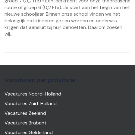
groep 7 (0,2 fte) • Een leerkracht voor onze theoretische
route óf groep 6 (0,2 Fte). Je start aan het begin van het
nieuwe schooljaar. Binnen onze school vinden we het
belangrijk dat kinderen gezien worden en onderwijs
krijgen dat aansluit bij hun behoeften. Daarom zoeken
wij...
Vacatures per provincie
Vacatures Noord-Holland
Vacatures Zuid-Holland
Vacatures Zeeland
Vacatures Brabant
Vacatures Gelderland