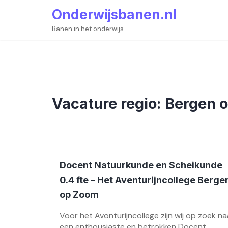
Skip
Onderwijsbanen.nl
to
content
Banen in het onderwijs
Vacature regio:
Bergen 
Docent Natuurkunde en Scheikunde
0.4 fte – Het Aventurijncollege Berge
op Zoom
Voor het Avonturijncollege zijn wij op zoek na
een enthousiaste en betrokken Docent