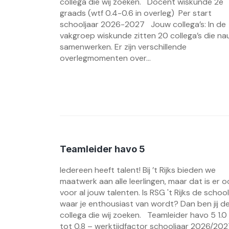
collega die wij zoeken. Docent wiskunde 2e
graads (wtf 0.4-0.6 in overleg) Per start
schooljaar 2026-2027 Jouw collega’s: In de
vakgroep wiskunde zitten 20 collega’s die n
samenwerken. Er zijn verschillende
overlegmomenten over...
Teamleider havo 5
Iedereen heeft talent! Bij ’t Rijks bieden we
maatwerk aan alle leerlingen, maar dat is er o
voor al jouw talenten. Is RSG 't Rijks de school
waar je enthousiast van wordt? Dan ben jij d
collega die wij zoeken. Teamleider havo 5 1.0
tot 0.8 – werktijdfactor schooljaar 2026/20