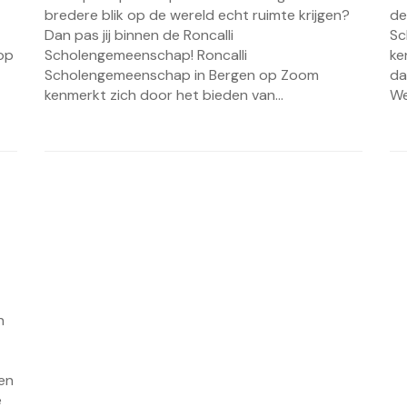
bredere blik op de wereld echt ruimte krijgen?
de
Dan pas jij binnen de Roncalli
Sc
 op
Scholengemeenschap! Roncalli
ke
Scholengemeenschap in Bergen op Zoom
da
kenmerkt zich door het bieden van...
We
n
en
e