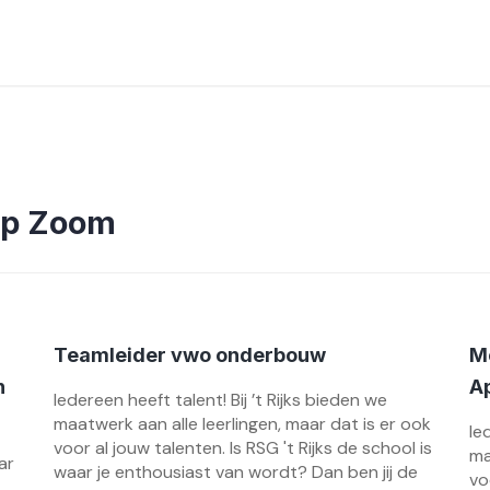
op Zoom
Teamleider vwo onderbouw
M
n
A
Iedereen heeft talent! Bij ’t Rijks bieden we
maatwerk aan alle leerlingen, maar dat is er ook
Ie
voor al jouw talenten. Is RSG 't Rijks de school is
ma
ar
waar je enthousiast van wordt? Dan ben jij de
vo