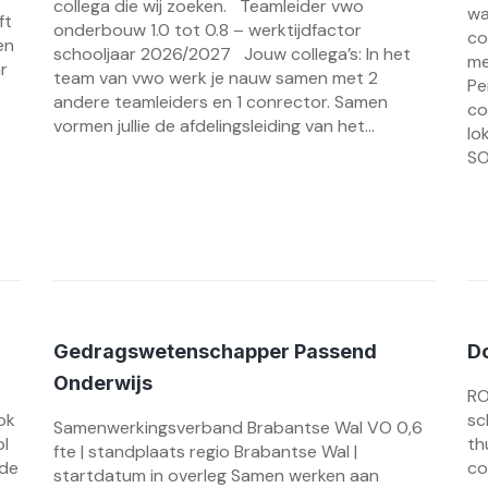
collega die wij zoeken. Teamleider vwo
wa
ft
onderbouw 1.0 tot 0.8 – werktijdfactor
co
en
schooljaar 2026/2027 Jouw collega’s: In het
me
r
team van vwo werk je nauw samen met 2
Pe
andere teamleiders en 1 conrector. Samen
co
vormen jullie de afdelingsleiding van het...
lo
SO
Gedragswetenschapper Passend
D
Onderwijs
RO
ok
sc
Samenwerkingsverband Brabantse Wal VO 0,6
ol
th
fte | standplaats regio Brabantse Wal |
 de
co
startdatum in overleg Samen werken aan