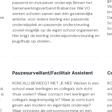
ge
passend en inclusiever onderwijs Binnen het
Wa
Samenwerkingsverband Brabantse Wal VO
br
werken scholen samen aan één gezamenlijke
auw
Da
ambitie: voor iedere leerling een passende
Sc
onderwijsplek en passende ondersteuning
Sc
zoveel mogelijk op de eigen school organiseren.
ke
Hier krijgt de leerling onderwijsondersteuning en
jeugdhulp op doelen...
Pauzesurveillant/Facilitair Assistent
C
RONCALLI BEWEEGT MET JE MEE Werken in een
RO
ok
school waar leerlingen en collega’s zich écht
sc
 is
thuis voelen? Waar contact met leerlingen en
th
e
collega’s laagdrempelig is? Waar je vorm kunt
co
geven aan modern en eigentijds onderwijs?
pe
27
Waar principes als persoonsvorming en een
we