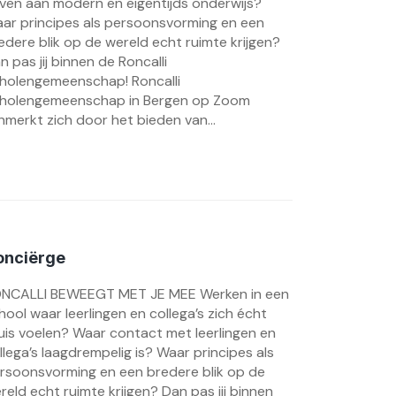
ven aan modern en eigentijds onderwijs?
ar principes als persoonsvorming en een
edere blik op de wereld echt ruimte krijgen?
n pas jij binnen de Roncalli
holengemeenschap! Roncalli
holengemeenschap in Bergen op Zoom
nmerkt zich door het bieden van...
onciërge
NCALLI BEWEEGT MET JE MEE Werken in een
hool waar leerlingen en collega’s zich écht
uis voelen? Waar contact met leerlingen en
llega’s laagdrempelig is? Waar principes als
rsoonsvorming en een bredere blik op de
reld echt ruimte krijgen? Dan pas jij binnen