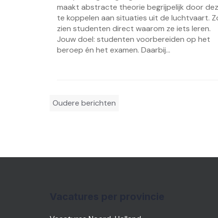
maakt abstracte theorie begrijpelijk door de
te koppelen aan situaties uit de luchtvaart. Z
zien studenten direct waarom ze iets leren.
Jouw doel: studenten voorbereiden op het
beroep én het examen. Daarbij...
Berichtennavigatie
Oudere berichten
Vacatures per provincie