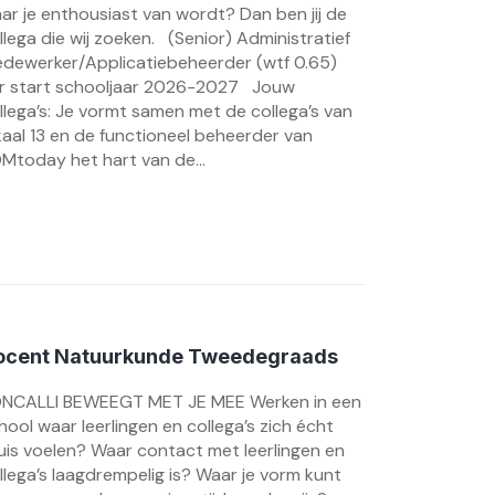
ar je enthousiast van wordt? Dan ben jij de
llega die wij zoeken. (Senior) Administratief
dewerker/Applicatiebeheerder (wtf 0.65)
r start schooljaar 2026-2027 Jouw
llega’s: Je vormt samen met de collega’s van
kaal 13 en de functioneel beheerder van
Mtoday het hart van de...
ocent Natuurkunde Tweedegraads
NCALLI BEWEEGT MET JE MEE Werken in een
hool waar leerlingen en collega’s zich écht
uis voelen? Waar contact met leerlingen en
llega’s laagdrempelig is? Waar je vorm kunt