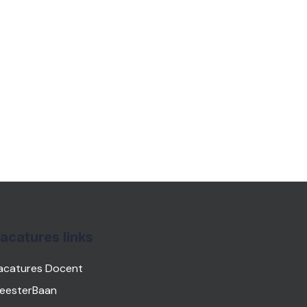
acatures links
acatures Docent
eesterBaan