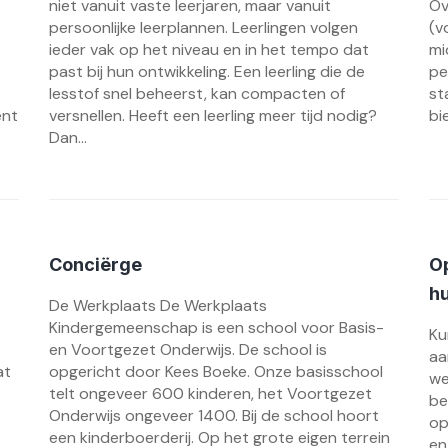
niet vanuit vaste leerjaren, maar vanuit
Ov
persoonlijke leerplannen. Leerlingen volgen
(v
ieder vak op het niveau en in het tempo dat
mi
past bij hun ontwikkeling. Een leerling die de
pe
lesstof snel beheerst, kan compacten of
st
ent
versnellen. Heeft een leerling meer tijd nodig?
bi
Dan...
Conciërge
Op
hu
De Werkplaats De Werkplaats
Kindergemeenschap is een school voor Basis-
Ku
en Voortgezet Onderwijs. De school is
aa
at
opgericht door Kees Boeke. Onze basisschool
we
telt ongeveer 600 kinderen, het Voortgezet
be
Onderwijs ongeveer 1400. Bij de school hoort
op
een kinderboerderij. Op het grote eigen terrein
en