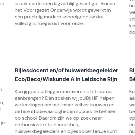
en
is ook een kinderdagverblijf gevestigd. Binnen
hu
het Voortgezet Onderwijs wordt gewerkt in
we
een prachtig modern schoolgebouw dat
sc
volledig is toegerust voor onze...
ki
do
Bijlesdocent en/of huiswerkbegeleider
Bi
Eco/Beco/Wiskunde A in Leidsche Rijn
Bè
n
Kun jij goed uitleggen, motiveren of structuur
Ku
aanbrengen? Dan zoeken wij jou!Bij HIP helpen
aa
n,
we leerlingen om met meer zelfvertrouwen en
we
t
betere studievaardigheden succes te behalen
be
op school. Daarom zijn we op zoek naar
op
 je
enthousiaste studiecoaches,
en
huiswerkbegeleiders en bijlesdocenten.Je kunt
hu