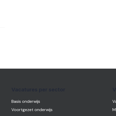
Vacatures per sector
V
Basis onderwijs
V
Voortgezet onderwijs
M