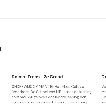
n
Docent Frans – 2e Graad
D
ONDERWIJS OP MAAT Bij Het Miles College
Va
(voorheen De School van HIP) staat de leerling
Ma
s
centraal. Wij geloven dat iedere leerling een
Bi
eigen leerroute verdient. Daarom werken wij
we