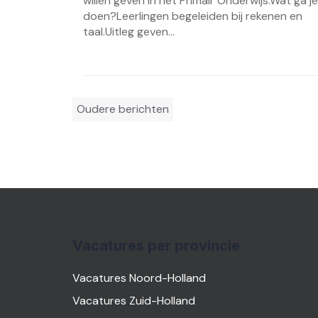
willen geven in het Primair Onderwijs.Wat ga je
doen?Leerlingen begeleiden bij rekenen en
taal.Uitleg geven...
Berichtennavigatie
Oudere berichten
Vacatures per provincie
Vacatures Noord-Holland
Vacatures Zuid-Holland