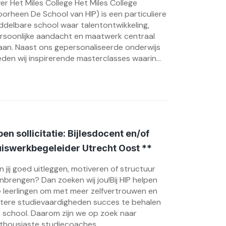
er Het Miles College Het Miles College
oorheen De School van HIP) is een particuliere
ddelbare school waar talentontwikkeling,
rsoonlijke aandacht en maatwerk centraal
aan. Naast ons gepersonaliseerde onderwijs
eden wij inspirerende masterclasses waarin...
en sollicitatie: Bijlesdocent en/of
iswerkbegeleider Utrecht Oost **
n jij goed uitleggen, motiveren of structuur
nbrengen? Dan zoeken wij jou!Bij HIP helpen
 leerlingen om met meer zelfvertrouwen en
tere studievaardigheden succes te behalen
 school. Daarom zijn we op zoek naar
thousiaste studiecoaches,