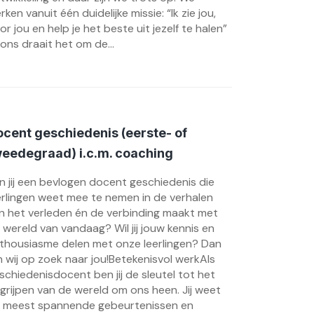
rken vanuit één duidelijke missie: “Ik zie jou,
or jou en help je het beste uit jezelf te halen”
j ons draait het om de...
cent geschiedenis (eerste- of
eedegraad) i.c.m. coaching
n jij een bevlogen docent geschiedenis die
erlingen weet mee te nemen in de verhalen
n het verleden én de verbinding maakt met
 wereld van vandaag? Wil jij jouw kennis en
thousiasme delen met onze leerlingen? Dan
jn wij op zoek naar jou!Betekenisvol werkAls
schiedenisdocent ben jij de sleutel tot het
grijpen van de wereld om ons heen. Jij weet
 meest spannende gebeurtenissen en