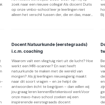
ak
zoek naar een nieuwe collega! Als docent Duits
we
op onze vmbo-school leer je leerlingen niet
ho
alleen het verschil tussen der, die en das, maar...
Bi
Docent Natuurkunde (eerstegraads)
Do
i.c.m. coaching
tw
t
Waarom valt een vliegtuig niet uit de lucht? Hoe
Be
n
werkt een MRI-scanner? En wat heeft
le
en
natuurkunde te maken met de wereld van
va
morgen? Als jij leerlingen nieuwsgierig maakt
de
o-
naar dit soort vragen – en ze helpt de
en
o-
antwoorden écht te begrijpen – dan willen wij
zi
jou graag leren kennen!Betekenisvol werkVoor
ge
onze mavo-havo school zoeken wij een
be
n
inspirerende eerstegraads docent
de