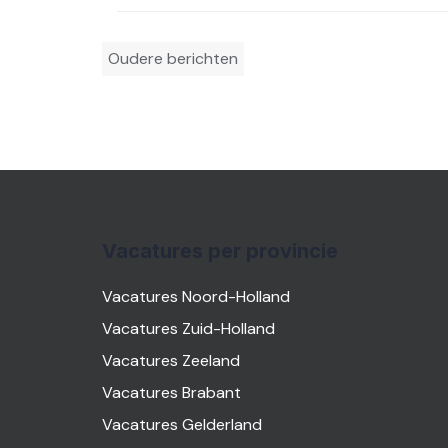
Berichtennavigatie
Oudere berichten
Vacatures per provincie
Vacatures Noord-Holland
Vacatures Zuid-Holland
Vacatures Zeeland
Vacatures Brabant
Vacatures Gelderland