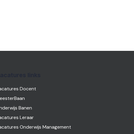
acatures links
acatures Docent
eesterBaan
nderwijs Banen
acatures Leraar
acatures Onderwijs Management