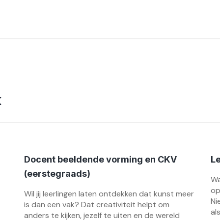
k
Docent beeldende vorming en CKV
Le
(eerstegraads)
Wa
op
Wil jij leerlingen laten ontdekken dat kunst meer
Ni
is dan een vak? Dat creativiteit helpt om
al
anders te kijken, jezelf te uiten en de wereld