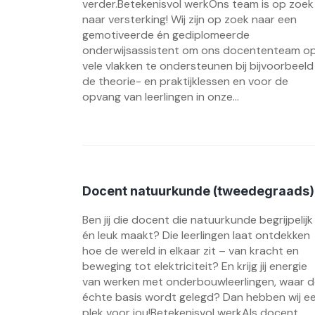
verder.Betekenisvol werkOns team is op zoek
naar versterking! Wij zijn op zoek naar een
gemotiveerde én gediplomeerde
onderwijsassistent om ons docententeam o
vele vlakken te ondersteunen bij bijvoorbeeld
de theorie- en praktijklessen en voor de
opvang van leerlingen in onze...
Docent natuurkunde (tweedegraads)
Ben jij die docent die natuurkunde begrijpelijk
én leuk maakt? Die leerlingen laat ontdekken
hoe de wereld in elkaar zit – van kracht en
beweging tot elektriciteit? En krijg jij energie
van werken met onderbouwleerlingen, waar 
échte basis wordt gelegd? Dan hebben wij e
plek voor jou!Betekenisvol werkAls docent