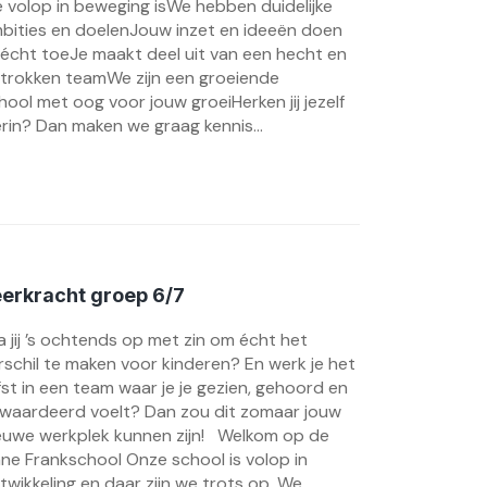
e volop in beweging isWe hebben duidelijke
bities en doelenJouw inzet en ideeën doen
 écht toeJe maakt deel uit van een hecht en
trokken teamWe zijn een groeiende
hool met oog voor jouw groeiHerken jij jezelf
erin? Dan maken we graag kennis...
erkracht groep 6/7
a jij ’s ochtends op met zin om écht het
rschil te maken voor kinderen? En werk je het
efst in een team waar je je gezien, gehoord en
waardeerd voelt? Dan zou dit zomaar jouw
euwe werkplek kunnen zijn! Welkom op de
ne Frankschool Onze school is volop in
twikkeling en daar zijn we trots op. We