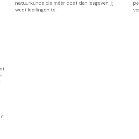
natuurkunde die méér doet dan lesgeven: jij
pe
weet leerlingen te...
ve
het
en
w
n”