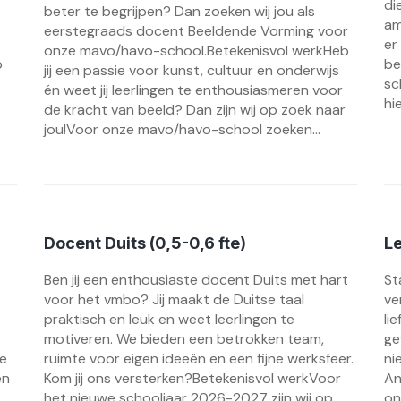
di
beter te begrijpen? Dan zoeken wij jou als
am
eerstegraads docent Beeldende Vorming voor
er
onze mavo/havo-school.Betekenisvol werkHeb
p
be
jij een passie voor kunst, cultuur en onderwijs
sc
én weet jij leerlingen te enthousiasmeren voor
hi
de kracht van beeld? Dan zijn wij op zoek naar
jou!Voor onze mavo/havo-school zoeken...
Docent Duits (0,5-0,6 fte)
Le
Ben jij een enthousiaste docent Duits met hart
St
voor het vmbo? Jij maakt de Duitse taal
ve
praktisch en leuk en weet leerlingen te
li
motiveren. We bieden een betrokken team,
ge
de
ruimte voor eigen ideeën en een fijne werksfeer.
ni
en
Kom jij ons versterken?Betekenisvol werkVoor
An
het nieuwe schooljaar 2026-2027 zijn wij op
on