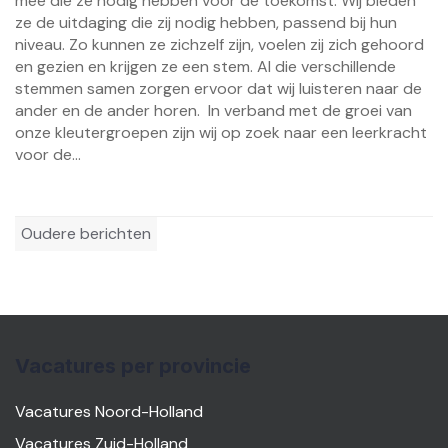
mee die ze nodig hebben voor de toekomst. Wij bieden
ze de uitdaging die zij nodig hebben, passend bij hun
niveau. Zo kunnen ze zichzelf zijn, voelen zij zich gehoord
en gezien en krijgen ze een stem. Al die verschillende
stemmen samen zorgen ervoor dat wij luisteren naar de
ander en de ander horen. In verband met de groei van
onze kleutergroepen zijn wij op zoek naar een leerkracht
voor de...
Berichtennavigatie
Oudere berichten
Vacatures per provincie
Vacatures Noord-Holland
Vacatures Zuid-Holland