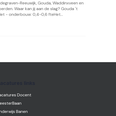
degraven-Reeuwijk, Gouda, Waddinxveen en
erden. Waar kan jij aan de slag? Gouda 't
let - onderbouw: 0,4-0,6 fteHet...
acatures links
acatures Docent
eesterBaan
nderwijs Banen