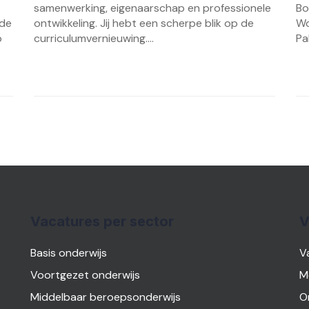
samenwerking, eigenaarschap en professionele
Bo
nde
ontwikkeling. Jij hebt een scherpe blik op de
Wo
p
curriculumvernieuwing....
Pa
Vacatures per sector
V
Basis onderwijs
V
Voortgezet onderwijs
M
Middelbaar beroepsonderwijs
O