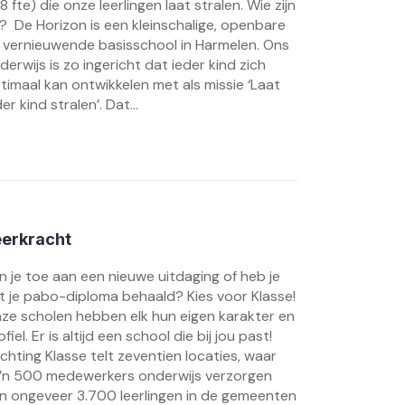
,8 fte) die onze leerlingen laat stralen. Wie zijn
j? De Horizon is een kleinschalige, openbare
 vernieuwende basisschool in Harmelen. Ons
derwijs is zo ingericht dat ieder kind zich
timaal kan ontwikkelen met als missie ‘Laat
der kind stralen’. Dat...
eerkracht
n je toe aan een nieuwe uitdaging of heb je
t je pabo-diploma behaald? Kies voor Klasse!
ze scholen hebben elk hun eigen karakter en
ofiel. Er is altijd een school die bij jou past!
ichting Klasse telt zeventien locaties, waar
’n 500 medewerkers onderwijs verzorgen
n ongeveer 3.700 leerlingen in de gemeenten