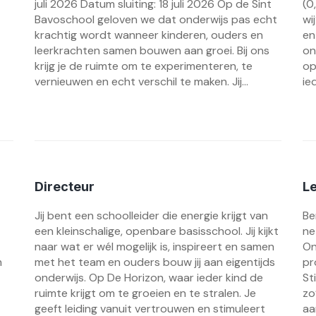
juli 2026 Datum sluiting: 18 juli 2026 Op de Sint
(0
Bavoschool geloven we dat onderwijs pas echt
wi
krachtig wordt wanneer kinderen, ouders en
en
leerkrachten samen bouwen aan groei. Bij ons
on
krijg je de ruimte om te experimenteren, te
op
vernieuwen en echt verschil te maken. Jij...
ie
Directeur
L
Jij bent een schoolleider die energie krijgt van
Be
een kleinschalige, openbare basisschool. Jij kijkt
ne
naar wat er wél mogelijk is, inspireert en samen
On
m
met het team en ouders bouw jij aan eigentijds
pr
onderwijs. Op De Horizon, waar ieder kind de
St
ruimte krijgt om te groeien en te stralen. Je
zo
geeft leiding vanuit vertrouwen en stimuleert
aa