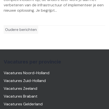
verbeteren van de infrastructuur of implementeer je een
nieuwe oplossing. Je begrijpt...
Berichtennavigatie
Oudere berichten
Vacatures per provincie
Vacatures Noord-Holland
Vacatures Zuid-Holland
Vacatures Zeeland
Vacatures Brabant
Vacatures Gelderland