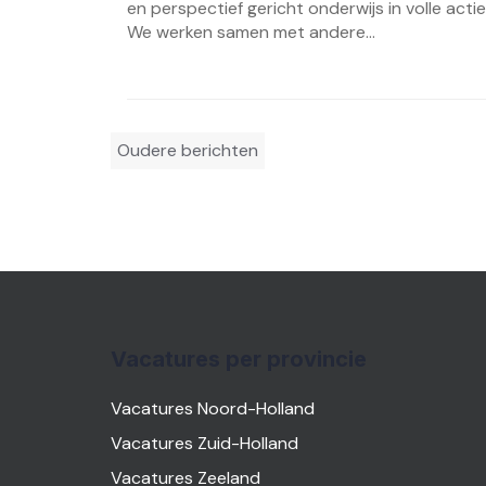
en perspectief gericht onderwijs in volle actie
We werken samen met andere...
Berichtennavigatie
Oudere berichten
Vacatures per provincie
Vacatures Noord-Holland
Vacatures Zuid-Holland
Vacatures Zeeland