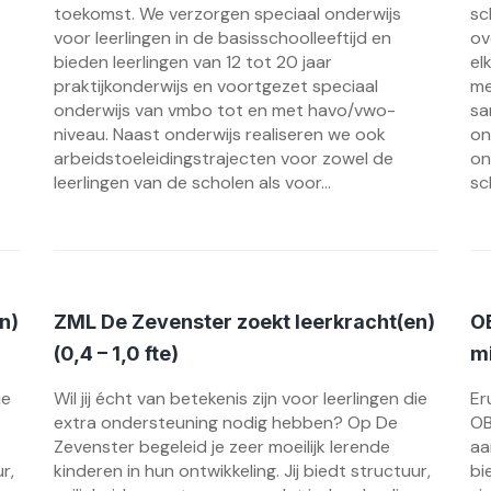
toekomst. We verzorgen speciaal onderwijs
sc
voor leerlingen in de basisschoolleeftijd en
ov
bieden leerlingen van 12 tot 20 jaar
el
praktijkonderwijs en voortgezet speciaal
me
onderwijs van vmbo tot en met havo/vwo-
sa
niveau. Naast onderwijs realiseren we ook
on
arbeidstoeleidingstrajecten voor zowel de
on
leerlingen van de scholen als voor...
sc
n)
ZML De Zevenster zoekt leerkracht(en)
OB
(0,4 – 1,0 fte)
m
ie
Wil jij écht van betekenis zijn voor leerlingen die
Er
extra ondersteuning nodig hebben? Op De
OB
Zevenster begeleid je zeer moeilijk lerende
aa
r,
kinderen in hun ontwikkeling. Jij biedt structuur,
bi