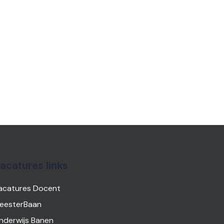
acatures links
acatures Docent
eesterBaan
nderwijs Banen