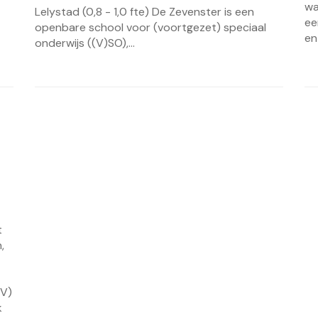
wa
Lelystad (0,8 - 1,0 fte) De Zevenster is een
ee
openbare school voor (voortgezet) speciaal
en
onderwijs ((V)SO),...
t
,
HV)
k