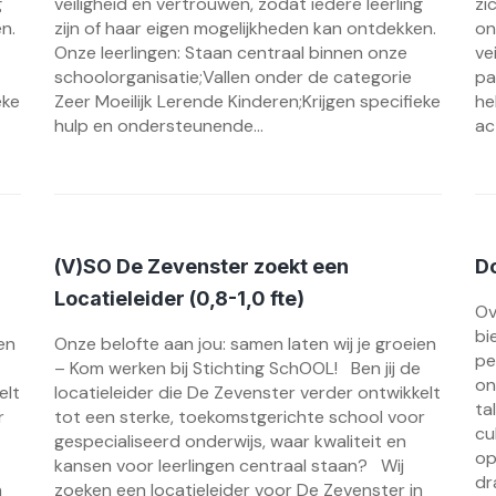
g
veiligheid en vertrouwen, zodat iedere leerling
zi
n.
zijn of haar eigen mogelijkheden kan ontdekken.
on
Onze leerlingen: Staan centraal binnen onze
ve
schoolorganisatie;Vallen onder de categorie
pa
eke
Zeer Moeilijk Lerende Kinderen;Krijgen specifieke
he
hulp en ondersteunende...
ac
(V)SO De Zevenster zoekt een
D
Locatieleider (0,8-1,0 fte)
Ov
bi
en
Onze belofte aan jou: samen laten wij je groeien
pe
– Kom werken bij Stichting SchOOL! Ben jij de
on
elt
locatieleider die De Zevenster verder ontwikkelt
ta
r
tot een sterke, toekomstgerichte school voor
cu
gespecialiseerd onderwijs, waar kwaliteit en
op
kansen voor leerlingen centraal staan? Wij
dr
n
zoeken een locatieleider voor De Zevenster in