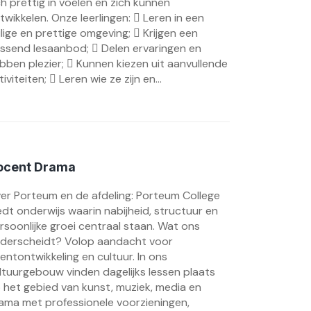
ch prettig in voelen en zich kunnen
twikkelen. Onze leerlingen:  Leren in een
ilige en prettige omgeving;  Krijgen een
ssend lesaanbod;  Delen ervaringen en
bben plezier;  Kunnen kiezen uit aanvullende
tiviteiten;  Leren wie ze zijn en...
ocent Drama
er Porteum en de afdeling: Porteum College
edt onderwijs waarin nabijheid, structuur en
rsoonlijke groei centraal staan. Wat ons
derscheidt? Volop aandacht voor
lentontwikkeling en cultuur. In ons
ltuurgebouw vinden dagelijks lessen plaats
 het gebied van kunst, muziek, media en
ama met professionele voorzieningen,