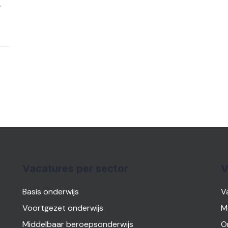
.
Vacatures per sector
V
Basis onderwijs
V
Voortgezet onderwijs
M
Middelbaar beroepsonderwijs
O