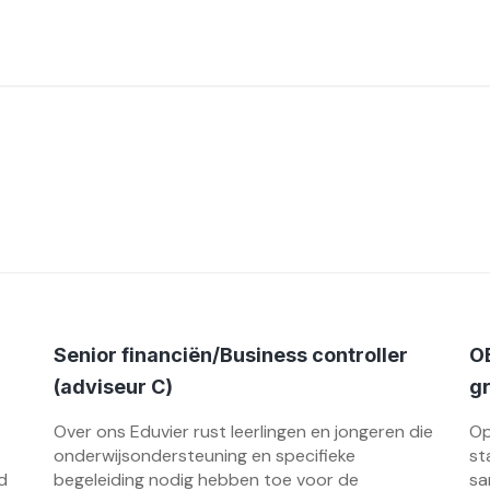
Senior financiën/Business controller
OB
(adviseur C)
gr
Over ons Eduvier rust leerlingen en jongeren die
Op
onderwijsondersteuning en specifieke
st
d
begeleiding nodig hebben toe voor de
sa