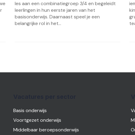
 we
les aan een combinatiegroep 3/4 en begeleidt
ie
r
leerlingen in hun eerste jaren van het
ki
basisonderwijs. Daarnaast speel je een
gr
belangrijke rol in het...
te
Vacatures per sector
V
Basis onderwijs
V
Voortgezet onderwijs
M
Middelbaar beroepsonderwijs
O