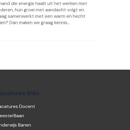
mand die energie haalt uit het werken met
nderen, hun groei met aandacht volgt en
aag samenwerkt met een warm en hecht
am? Dan maken we graag kennis...
acatures links
acatures Docent
eesterBaan
nderwijs Banen