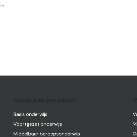
ze
Vacatures per sector
V
Basis onderwijs
V
Voortgezet onderwijs
M
Middelbaar beroepsonderwijs
O