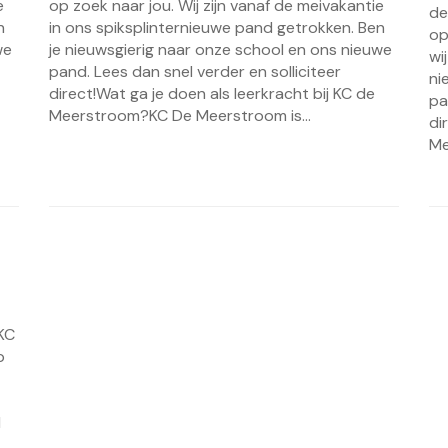
e
op zoek naar jou. Wij zijn vanaf de meivakantie
de
n
in ons spiksplinternieuwe pand getrokken. Ben
op
we
je nieuwsgierig naar onze school en ons nieuwe
wi
pand. Lees dan snel verder en solliciteer
ni
direct!Wat ga je doen als leerkracht bij KC de
pa
Meerstroom?KC De Meerstroom is...
di
Me
 KC
p
l