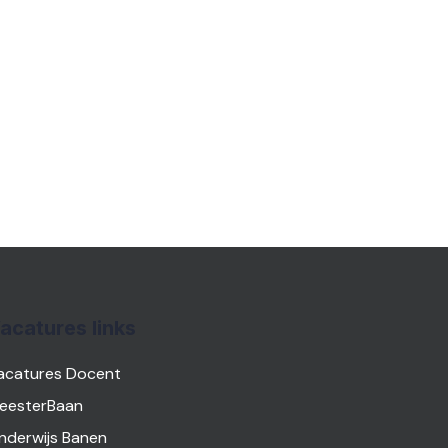
acatures links
acatures Docent
eesterBaan
nderwijs Banen