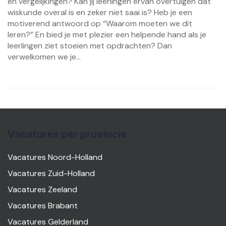
en vergelijkingen? Kan jij leerlingen ervan overtuigen dat
wiskunde overal is en zeker niet saai is? Heb je een
motiverend antwoord op “Waarom moeten we dit
leren?” En bied je met plezier een helpende hand als je
leerlingen ziet stoeien met opdrachten? Dan
verwelkomen we je...
Vacatures per provincie
Vacatures Noord-Holland
Vacatures Zuid-Holland
Vacatures Zeeland
Vacatures Brabant
Vacatures Gelderland