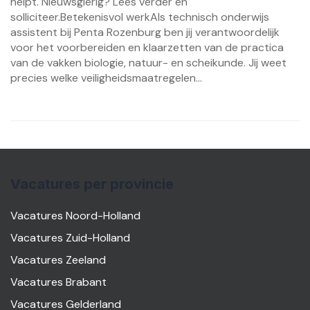
helpt. Nieuwsgierig? Lees verder en
solliciteer.Betekenisvol werkAls technisch onderwijs
assistent bij Penta Rozenburg ben jij verantwoordelijk
voor het voorbereiden en klaarzetten van de practica
van de vakken biologie, natuur- en scheikunde. Jij weet
precies welke veiligheidsmaatregelen...
Vacatures per provincie
Vacatures Noord-Holland
Vacatures Zuid-Holland
Vacatures Zeeland
Vacatures Brabant
Vacatures Gelderland