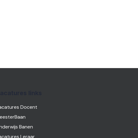
acatures links
acatures Docent
eesterBaan
nderwijs Banen
acatures Leraar