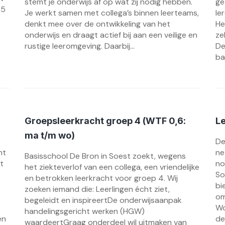
stemt je onderwijs af op wat zij nodig hebben.
ge
 5
Je werkt samen met collega’s binnen leerteams,
le
denkt mee over de ontwikkeling van het
He
onderwijs en draagt actief bij aan een veilige en
ze
rustige leeromgeving. Daarbij...
De
ba
Groepsleerkracht groep 4 (WTF 0,6:
L
ma t/m wo)
De
ht
ne
Basisschool De Bron in Soest zoekt, wegens
t
no
het ziekteverlof van een collega, een vriendelijke
So
en betrokken leerkracht voor groep 4. Wij
bi
zoeken iemand die: Leerlingen écht ziet,
om
begeleidt en inspireertDe onderwijsaanpak
Wo
handelingsgericht werken (HGW)
en
de
waardeertGraag onderdeel wil uitmaken van