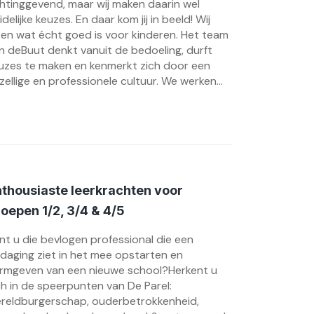
chtinggevend, maar wij maken daarin wel
idelijke keuzes. En daar kom jij in beeld! Wij
en wat écht goed is voor kinderen. Het team
n deBuut denkt vanuit de bedoeling, durft
uzes te maken en kenmerkt zich door een
zellige en professionele cultuur. We werken...
thousiaste leerkrachten voor
oepen 1/2, 3/4 & 4/5
nt u die bevlogen professional die een
tdaging ziet in het mee opstarten en
rmgeven van een nieuwe school?Herkent u
ch in de speerpunten van De Parel:
reldburgerschap, ouderbetrokkenheid,