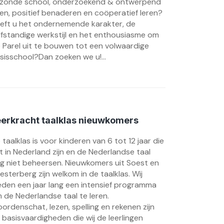
zonde school, onderzoekend & ontwerpend
ren, positief benaderen en coöperatief leren?
eft u het ondernemende karakter, de
lfstandige werkstijl en het enthousiasme om
 Parel uit te bouwen tot een volwaardige
sisschool?Dan zoeken we u!...
eerkracht taalklas nieuwkomers
 taalklas is voor kinderen van 6 tot 12 jaar die
t in Nederland zijn en de Nederlandse taal
g niet beheersen. Nieuwkomers uit Soest en
esterberg zijn welkom in de taalklas. Wij
eden een jaar lang een intensief programma
 de Nederlandse taal te leren.
ordenschat, lezen, spelling en rekenen zijn
 basisvaardigheden die wij de leerlingen