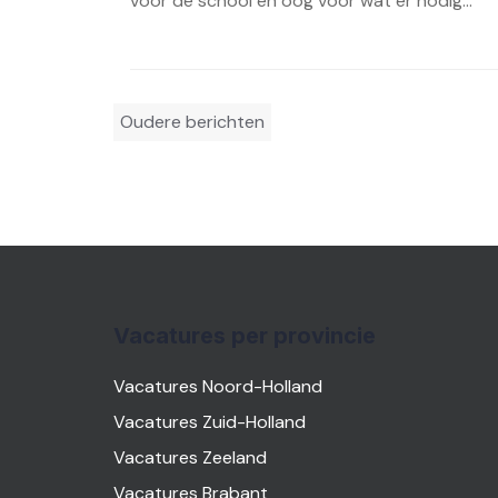
voor de school én oog voor wat er nodig...
Berichtennavigatie
Oudere berichten
Vacatures per provincie
Vacatures Noord-Holland
Vacatures Zuid-Holland
Vacatures Zeeland
Vacatures Brabant