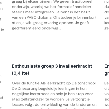
graag bij elkaar binnen. We geven traditioneel
ri
ie
onderwijs, waarbij we het formatief handelen
du
en
steeds meer integreren. Je bent in het bezit
do
van een PABO diploma. Of studeer je binnenkort
va
t
af en je wilt graag ervaring opdoen. Je geeft
ke
gedifferentieerd onderwijs...
ge
 in
Enthousiaste groep 3 invalleerkracht
En
(0,4 fte)
gr
3
e
Over de functie Als leerkracht op Daltonschool
Be
De Driesprong begeleid je leerlingen in hun
ui
dagelijkse leerproces en help je hen stap voor
vo
at
stap zelfstandiger te worden. Je verzorgt je
zi
lessen, volgt de ontwikkeling van de kinderen en
we
t