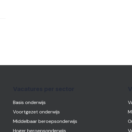
Vacatures per sector
V
Basis onderwijs
V
Voortgezet onderwijs
M
Middelbaar beroepsonderwijs
O
Hoger beroepsonderwijs
V