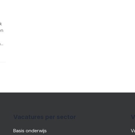
k
en
..
Vacatures per sector
V
Basis onderwijs
V