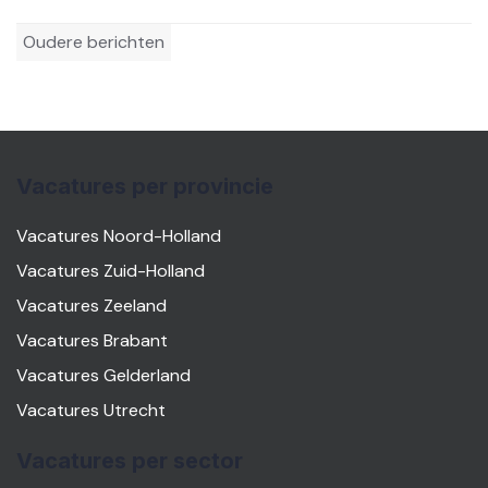
Berichtennavigatie
Oudere berichten
Vacatures per provincie
Vacatures Noord-Holland
Vacatures Zuid-Holland
Vacatures Zeeland
Vacatures Brabant
Vacatures Gelderland
Vacatures Utrecht
Vacatures per sector