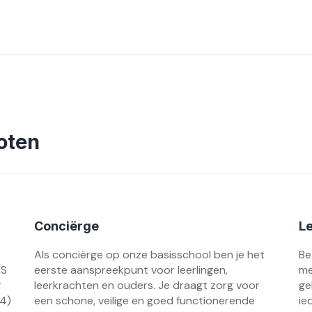
oten
Conciërge
Le
Als conciërge op onze basisschool ben je het
Be
BS
eerste aanspreekpunt voor leerlingen,
me
r
leerkrachten en ouders. Je draagt zorg voor
ge
 4)
een schone, veilige en goed functionerende
ie