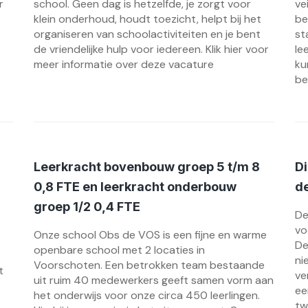
r
school. Geen dag is hetzelfde, je zorgt voor
ve
klein onderhoud, houdt toezicht, helpt bij het
be
organiseren van schoolactiviteiten en je bent
st
de vriendelijke hulp voor iedereen. Klik hier voor
le
meer informatie over deze vacature
ku
be
Leerkracht bovenbouw groep 5 t/m 8
Di
0,8 FTE en leerkracht onderbouw
d
groep 1/2 0,4 FTE
De
vo
Onze school Obs de VOS is een fijne en warme
De
openbare school met 2 locaties in
ni
Voorschoten. Een betrokken team bestaande
t
ve
uit ruim 40 medewerkers geeft samen vorm aan
ee
het onderwijs voor onze circa 450 leerlingen.
tw