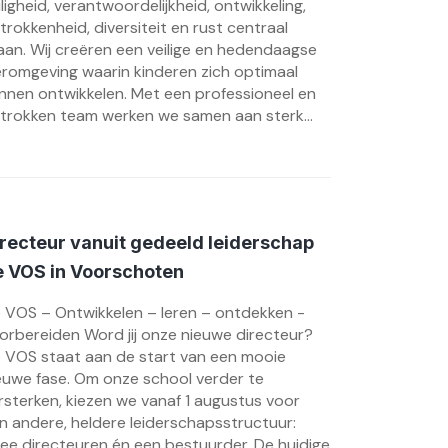
iligheid, verantwoordelijkheid, ontwikkeling,
trokkenheid, diversiteit en rust centraal
aan. Wij creëren een veilige en hedendaagse
eromgeving waarin kinderen zich optimaal
nnen ontwikkelen. Met een professioneel en
trokken team werken we samen aan sterk...
recteur vanuit gedeeld leiderschap
e VOS in Voorschoten
 VOS – Ontwikkelen – leren – ontdekken -
orbereiden Word jij onze nieuwe directeur?
 VOS staat aan de start van een mooie
euwe fase. Om onze school verder te
rsterken, kiezen we vanaf 1 augustus voor
n andere, heldere leiderschapsstructuur:
ee directeuren én een bestuurder. De huidige