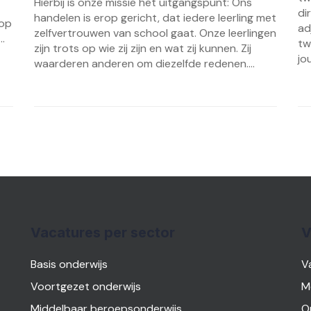
Hierbij is onze missie het uitgangspunt: Ons
di
handelen is erop gericht, dat iedere leerling met
 op
ad
zelfvertrouwen van school gaat. Onze leerlingen
.
tw
zijn trots op wie zij zijn en wat zij kunnen. Zij
jou
waarderen anderen om diezelfde redenen....
Vacatures per sector
V
Basis onderwijs
V
Voortgezet onderwijs
M
Middelbaar beroepsonderwijs
O