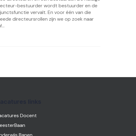
recteur-bestuurder wordt bestuurder en de
junctsfunctie vervalt. En voor één van die
eede directeursrollen zijn we op zoek naar
!...
acatures links
acatures Docent
eesterBaan
nderwijs Banen