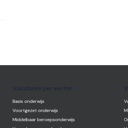
Vacatures per sector
V
Basis onderwijs
V
Voortgezet onderwijs
M
Middelbaar beroepsonderwijs
O