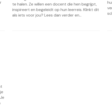
r
hu
te halen. Ze willen een docent die hen begrijpt,
ve
inspireert en begeleidt op hun leerreis. Klinkt dit
sc
als iets voor jou? Lees dan verder en...
nt
je
 Je
n