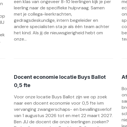
een klas van ongeveer 8-10 leerlingen kijk je per
me
en
leerling naar de specifieke hulpvraag. Samen
ec
met je collega-leerkrachten,
on
 op
gedragsdeskundige, intern begeleider en
sp
JIJ
andere specialisten sta je als één team achter
co
het kind. Als jij de nieuwsgierigheid hebt om
be
oek
onze...
te
.
Docent economie locatie Buys Ballot
Af
0,5 fte
Bo
on
Voor onze locatie Buys Ballot zijn we op zoek
sa
naar een docent economie voor 0,5 fte ivm
br
vervanging zwangerschaps- en bevallingsverlof
sc
van 1 augustus 2026 tot en met 22 maart 2027.
ni
Ben JIJ de docent die onze leerlingen zoeken?
le