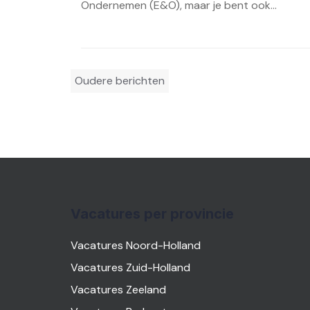
Ondernemen (E&O), maar je bent ook...
Berichtennavigatie
Oudere berichten
Vacatures per provincie
Vacatures Noord-Holland
Vacatures Zuid-Holland
Vacatures Zeeland