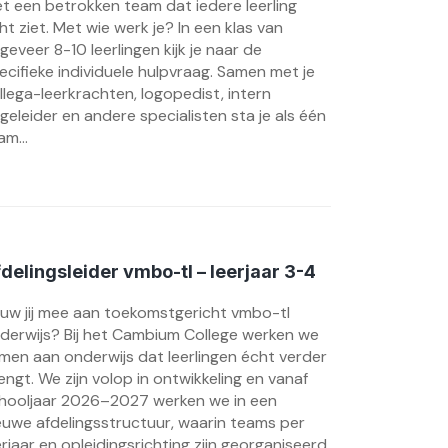
t een betrokken team dat iedere leerling
ht ziet. Met wie werk je? In een klas van
geveer 8-10 leerlingen kijk je naar de
ecifieke individuele hulpvraag. Samen met je
llega-leerkrachten, logopedist, intern
geleider en andere specialisten sta je als één
am...
delingsleider vmbo-tl – leerjaar 3-4
uw jij mee aan toekomstgericht vmbo-tl
derwijs? Bij het Cambium College werken we
men aan onderwijs dat leerlingen écht verder
engt. We zijn volop in ontwikkeling en vanaf
hooljaar 2026–2027 werken we in een
euwe afdelingsstructuur, waarin teams per
erjaar en opleidingsrichting zijn georganiseerd.