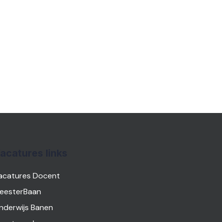
acatures links
acatures Docent
eesterBaan
nderwijs Banen