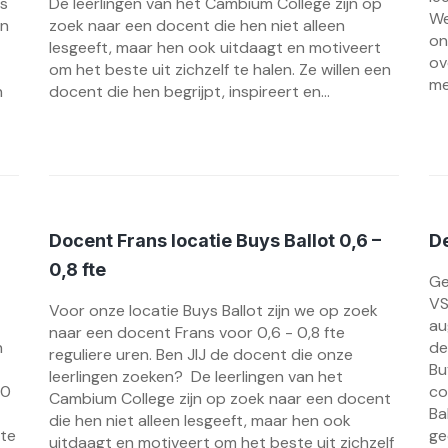
s
De leerlingen van het Cambium College zijn op
We
en
zoek naar een docent die hen niet alleen
on
lesgeeft, maar hen ook uitdaagt en motiveert
ov
om het beste uit zichzelf te halen. Ze willen een
me
n
docent die hen begrijpt, inspireert en...
Docent Frans locatie Buys Ballot 0,6 –
De
0,8 fte
Ge
VS
Voor onze locatie Buys Ballot zijn we op zoek
au
naar een docent Frans voor 0,6 - 0,8 fte
n
de
reguliere uren. Ben JIJ de docent die onze
Bu
leerlingen zoeken? De leerlingen van het
10
co
Cambium College zijn op zoek naar een docent
Ba
die hen niet alleen lesgeeft, maar hen ook
 te
ge
uitdaagt en motiveert om het beste uit zichzelf