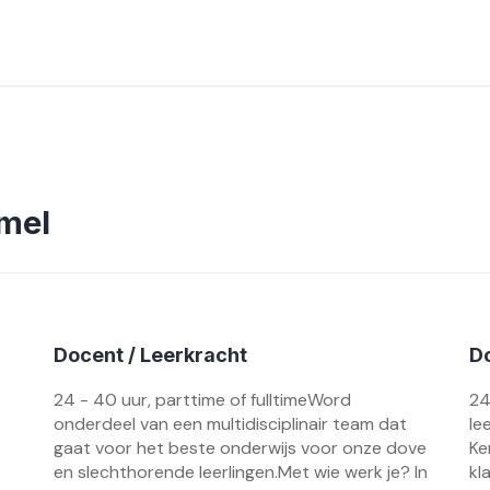
mel
Docent / Leerkracht
D
24 - 40 uur, parttime of fulltimeWord
24
onderdeel van een multidisciplinair team dat
le
gaat voor het beste onderwijs voor onze dove
Ke
en slechthorende leerlingen.Met wie werk je? In
kl