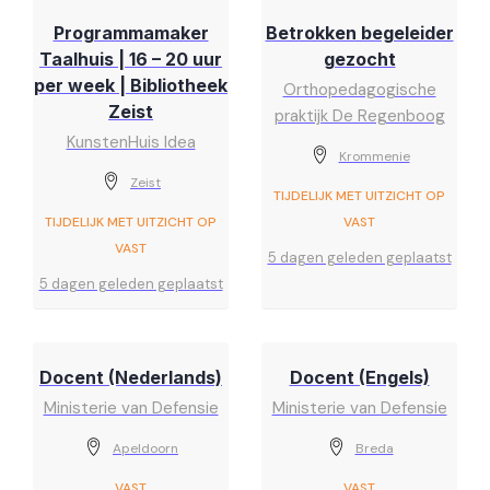
Programmamaker
Betrokken begeleider
Taalhuis | 16 – 20 uur
gezocht
per week | Bibliotheek
Orthopedagogische
Zeist
praktijk De Regenboog
KunstenHuis Idea
Krommenie
Zeist
TIJDELIJK MET UITZICHT OP
TIJDELIJK MET UITZICHT OP
VAST
VAST
5 dagen geleden geplaatst
5 dagen geleden geplaatst
Docent (Nederlands)
Docent (Engels)
Ministerie van Defensie
Ministerie van Defensie
Apeldoorn
Breda
VAST
VAST