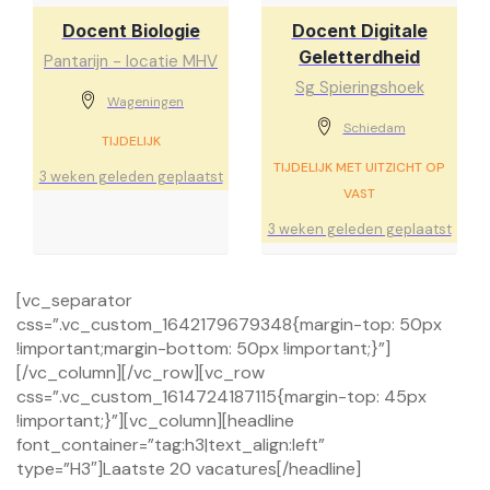
Docent Biologie
Docent Digitale
Geletterdheid
Pantarijn - locatie MHV
Sg Spieringshoek
Wageningen
Schiedam
TIJDELIJK
TIJDELIJK MET UITZICHT OP
3 weken geleden geplaatst
VAST
3 weken geleden geplaatst
[vc_separator
css=”.vc_custom_1642179679348{margin-top: 50px
!important;margin-bottom: 50px !important;}”]
[/vc_column][/vc_row][vc_row
css=”.vc_custom_1614724187115{margin-top: 45px
!important;}”][vc_column][headline
font_container=”tag:h3|text_align:left”
type=”H3″]Laatste 20 vacatures[/headline]