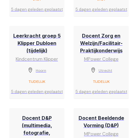
5 dagen geleden geplaatst
5 dagen geleden geplaatst
Leerkracht groep 5
Docent Zorg en
Klipper Dubloen
Welzijn/Facilitair-
(tijdelijk)
Praktijkonderwijs
Kindcentrum Klipper
MPower College
Hoorn
Utrecht
TIJDELIJK
TIJDELIJK
5 dagen geleden geplaatst
5 dagen geleden geplaatst
Docent D&P
Docent Beeldende
(multimedia,
Vorming (D&P)
fotografie,
MPower College