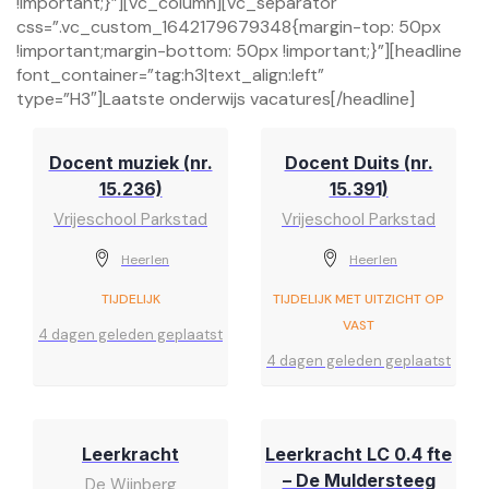
!important;}”][vc_column][vc_separator
css=”.vc_custom_1642179679348{margin-top: 50px
!important;margin-bottom: 50px !important;}”][headline
font_container=”tag:h3|text_align:left”
type=”H3″]Laatste onderwijs vacatures[/headline]
Docent muziek (nr.
Docent Duits (nr.
15.236)
15.391)
Vrijeschool Parkstad
Vrijeschool Parkstad
Heerlen
Heerlen
TIJDELIJK
TIJDELIJK MET UITZICHT OP
VAST
4 dagen geleden geplaatst
4 dagen geleden geplaatst
Leerkracht
Leerkracht LC 0.4 fte
– De Muldersteeg
De Wijnberg