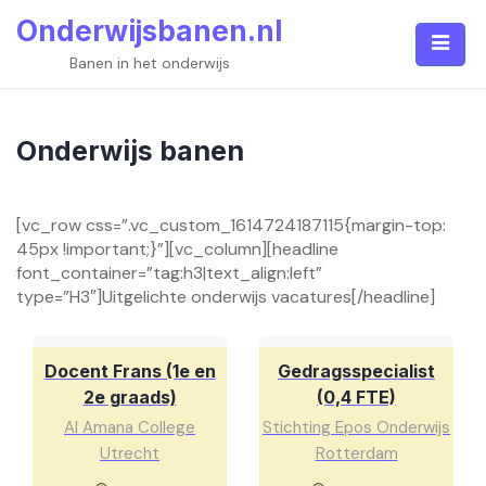
Skip
Onderwijsbanen.nl
to
content
Banen in het onderwijs
Onderwijs banen
[vc_row css=”.vc_custom_1614724187115{margin-top:
45px !important;}”][vc_column][headline
font_container=”tag:h3|text_align:left”
type=”H3″]Uitgelichte onderwijs vacatures[/headline]
Docent Frans (1e en
Gedragsspecialist
2e graads)
(0,4 FTE)
Al Amana College
Stichting Epos Onderwijs
Utrecht
Rotterdam