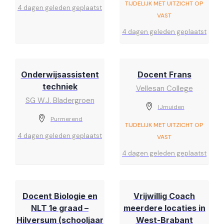
TIJDELIJK MET UITZICHT OP
4 dagen geleden geplaatst
VAST
4 dagen geleden geplaatst
Onderwijsassistent
Docent Frans
techniek
Vellesan College
SG W.J. Bladergroen
IJmuiden
Purmerend
TIJDELIJK MET UITZICHT OP
4 dagen geleden geplaatst
VAST
4 dagen geleden geplaatst
Docent Biologie en
Vrijwillig Coach
NLT 1e graad –
meerdere locaties in
Hilversum (schooljaar
West-Brabant