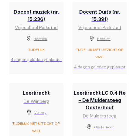
Docent muziek (nr.
Docent Duits (nr.
15.236)
15.391)
Vrijeschool Parkstad
Vrijeschool Parkstad
Heerlen
Heerlen
TIJDELIJK
TIJDELIJK MET UITZICHT OP
VAST
4 dagen geleden geplaatst
4 dagen geleden geplaatst
Leerkracht
Leerkracht LC 0.4 fte
– De Muldersteeg
De Wijnberg
Oosterhout
Venray
De Muldersteeg
TIJDELIJK MET UITZICHT OP
Oosterhout
VAST