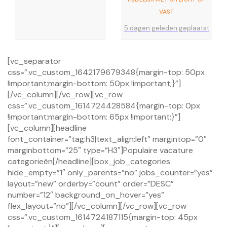
VAST
5 dagen geleden geplaatst
[vc_separator
css=”.vc_custom_1642179679348{margin-top: 50px
!important;margin-bottom: 50px !important;}”]
[/vc_column][/vc_row][vc_row
css=”.vc_custom_1614724428584{margin-top: 0px
!important;margin-bottom: 65px !important;}”]
[vc_column][headline
font_container=”tag:h3|text_align:left” margintop=”0″
marginbottom=”25″ type=”H3″]Populaire vacature
categorieën[/headline][box_job_categories
hide_empty=”1″ only_parents=”no” jobs_counter=”yes”
layout=”new” orderby=”count” order=”DESC”
number=”12″ background_on_hover=”yes”
flex_layout=”no”][/vc_column][/vc_row][vc_row
css=”.vc_custom_1614724187115{margin-top: 45px