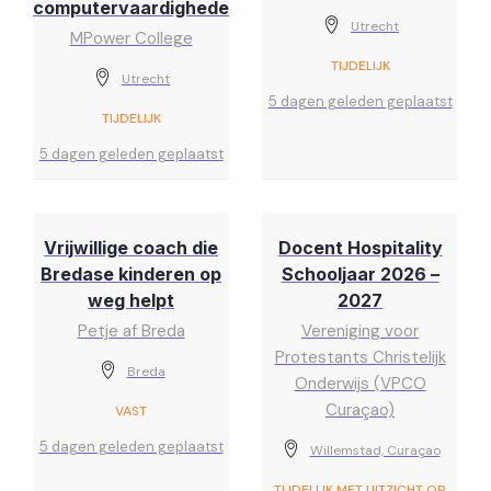
computervaardigheden)
Utrecht
MPower College
TIJDELIJK
Utrecht
5 dagen geleden geplaatst
TIJDELIJK
5 dagen geleden geplaatst
Vrijwillige coach die
Docent Hospitality
Bredase kinderen op
Schooljaar 2026 –
weg helpt
2027
Petje af Breda
Vereniging voor
Protestants Christelijk
Breda
Onderwijs (VPCO
Curaçao)
VAST
5 dagen geleden geplaatst
Willemstad, Curaçao
TIJDELIJK MET UITZICHT OP