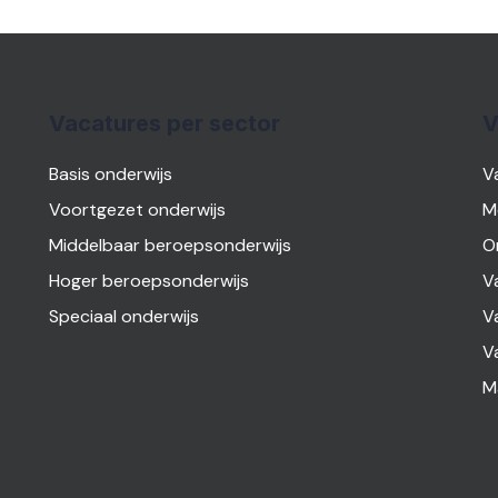
Vacatures per sector
V
Basis onderwijs
V
Voortgezet onderwijs
M
Middelbaar beroepsonderwijs
O
Hoger beroepsonderwijs
V
Speciaal onderwijs
V
V
M