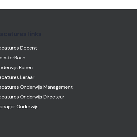
acatures links
acatures Docent
eesterBaan
nderwijs Banen
acatures Leraar
acatures Onderwijs Management
acatures Onderwijs Directeur
anager Onderwijs