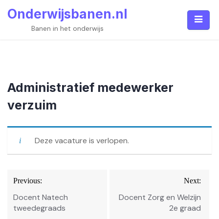
Skip
Onderwijsbanen.nl
to
content
Banen in het onderwijs
Administratief medewerker
verzuim
Deze vacature is verlopen.
Bericht
Previous:
Next:
navigatie
Docent Natech
Docent Zorg en Welzijn
tweedegraads
2e graad