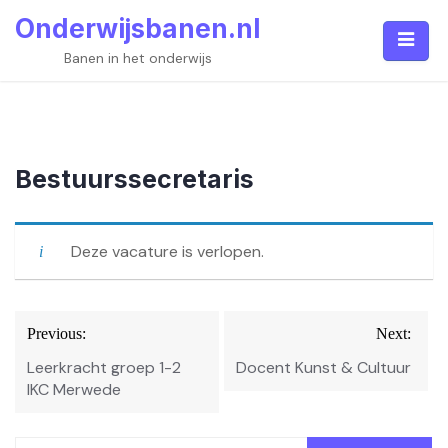
Skip
Onderwijsbanen.nl
to
content
Banen in het onderwijs
Bestuurssecretaris
Deze vacature is verlopen.
Bericht
Previous:
Next:
navigatie
Leerkracht groep 1-2
Docent Kunst & Cultuur
IKC Merwede
Zoeken