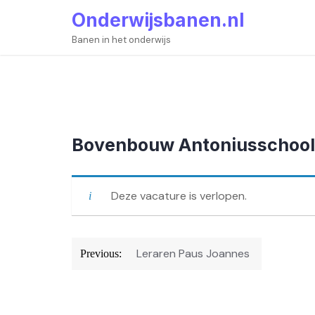
Skip
Onderwijsbanen.nl
to
content
Banen in het onderwijs
Bovenbouw Antoniusschool D
Deze vacature is verlopen.
Bericht
Leraren Paus Joannes
Previous:
navigatie