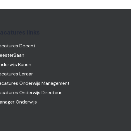
acatures links
acatures Docent
eesterBaan
nderwijs Banen
acatures Leraar
acatures Onderwijs Management
acatures Onderwijs Directeur
anager Onderwijs