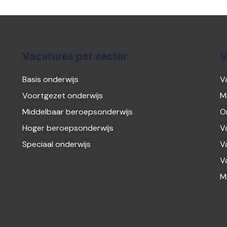
Vacatures per sector
V
Basis onderwijs
V
Voortgezet onderwijs
M
Middelbaar beroepsonderwijs
O
Hoger beroepsonderwijs
V
Speciaal onderwijs
V
V
M