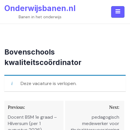
Skip
Onderwijsbanen.nl
to
content
Banen in het onderwijs
Bovenschools
kwaliteitscoördinator
Deze vacature is verlopen.
Bericht
Previous:
Next:
navigatie
Docent BSM 1e graad –
pedagogisch
Hilversum (per 1
medewerker voor
augustus 2026)
thuiszittersvoorziening