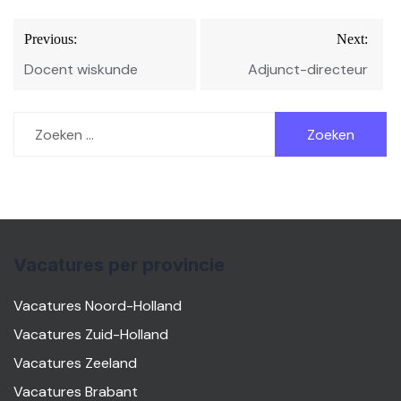
Bericht
Previous:
Next:
navigatie
Docent wiskunde
Adjunct-directeur
Zoeken
naar:
Vacatures per provincie
Vacatures Noord-Holland
Vacatures Zuid-Holland
Vacatures Zeeland
Vacatures Brabant