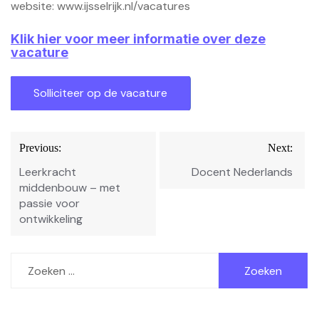
website: www.ijsselrijk.nl/vacatures
Klik hier voor meer informatie over deze
vacature
Bericht
Previous:
Next:
navigatie
Leerkracht
Docent Nederlands
middenbouw – met
passie voor
ontwikkeling
Zoeken
naar: