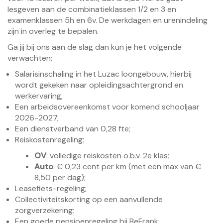
lesgeven aan de combinatieklassen 1/2 en 3 en
examenklassen 5h en 6v. De werkdagen en urenindeling
zijn in overleg te bepalen.
Ga jij bij ons aan de slag dan kun je het volgende
verwachten:
Salarisinschaling in het Luzac loongebouw, hierbij
wordt gekeken naar opleidingsachtergrond en
werkervaring;
Een arbeidsovereenkomst voor komend schooljaar
2026-2027;
Een dienstverband van 0,28 fte;
Reiskostenregeling;
OV
: volledige reiskosten o.b.v. 2e klas;
Auto
: € 0,23 cent per km (met een max van €
8,50 per dag);
Leasefiets-regeling;
Collectiviteitskorting op een aanvullende
zorgverzekering;
Een goede pensioenregeling bij BeFrank;