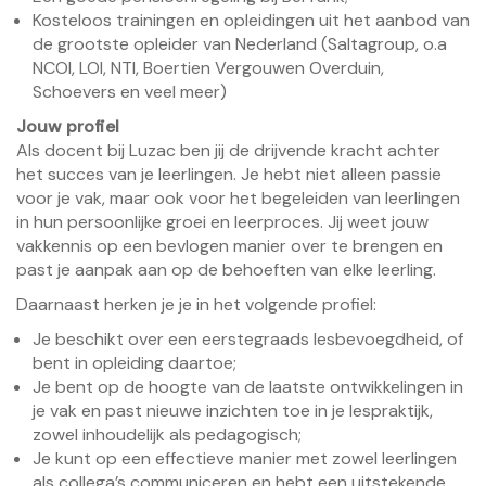
Kosteloos trainingen en opleidingen uit het aanbod van
de grootste opleider van Nederland (Saltagroup, o.a
NCOI, LOI, NTI, Boertien Vergouwen Overduin,
Schoevers en veel meer)
Jouw profiel
Als docent bij Luzac ben jij de drijvende kracht achter
het succes van je leerlingen. Je hebt niet alleen passie
voor je vak, maar ook voor het begeleiden van leerlingen
in hun persoonlijke groei en leerproces. Jij weet jouw
vakkennis op een bevlogen manier over te brengen en
past je aanpak aan op de behoeften van elke leerling.
Daarnaast herken je je in het volgende profiel:
Je beschikt over een eerstegraads lesbevoegdheid, of
bent in opleiding daartoe;
Je bent op de hoogte van de laatste ontwikkelingen in
je vak en past nieuwe inzichten toe in je lespraktijk,
zowel inhoudelijk als pedagogisch;
Je kunt op een effectieve manier met zowel leerlingen
als collega’s communiceren en hebt een uitstekende