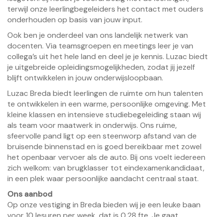
terwijl onze leerlingbegeleiders het contact met ouders
onderhouden op basis van jouw input.
Ook ben je onderdeel van ons landelijk netwerk van
docenten. Via teamsgroepen en meetings leer je van
collega’s uit het hele land en deel je je kennis. Luzac biedt
je uitgebreide opleidingsmogelijkheden, zodat jij jezelf
blijft ontwikkelen in jouw onderwijsloopbaan.
Luzac Breda biedt leerlingen de ruimte om hun talenten
te ontwikkelen in een warme, persoonlijke omgeving. Met
kleine klassen en intensieve studiebegeleiding staan wij
als team voor maatwerk in onderwijs. Ons ruime,
sfeervolle pand ligt op een steenworp afstand van de
bruisende binnenstad en is goed bereikbaar met zowel
het openbaar vervoer als de auto. Bij ons voelt iedereen
zich welkom: van brugklasser tot eindexamenkandidaat,
in een plek waar persoonlijke aandacht centraal staat.
Ons aanbod
Op onze vestiging in Breda bieden wij je een leuke baan
voor 10 lesuren per week, dat is 0,28 fte. Je gaat