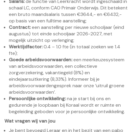
Salaris:
de functie van Leerkracht wordt ingeschaald in
schaal LC, conform CAO Primair Onderwijs. Dit betekent
een bruto maandsalaris tussen €3644,- en €6432,-
op basis van een fulltime aanstelling;
Contract:
een aanstelling per nieuwe schooljaar (eind
augustus) tot einde schooljaar 2026-2027, met
mogelijk uitzicht op verlenging;
Werktijdfactor:
0.4 – 1.0 fte (in totaal zoeken we 1.4
fte);
Goede arbeidsvoorwaarden:
een meerkeuzesysteem
van arbeidsvoorwaarden, een collectieve
zorgverzekering, vakantiegeld (8%) en
eindejaarsuitkering (8,33%). Informeer bij je
arbeidsvoorwaardengesprek naar onze ‘uitruil groene
arbeidsvoorwaarden’.
Persoonlijke ontwikkeling:
na je start bij ons en
gedurende je loopbaan bij Koraal wordt er ruimte en
begeleiding geboden voor je persoonlijke ontwikkeling.
Wat vragen wij van jou
Je bent bevoegd Leraar en in het bezit van een pabo