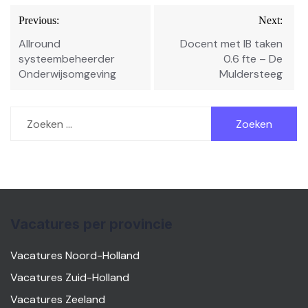
Bericht
Previous:
Next:
navigatie
Allround
Docent met IB taken
systeembeheerder
0.6 fte – De
Onderwijsomgeving
Muldersteeg
Zoeken
naar:
Vacatures per provincie
Vacatures Noord-Holland
Vacatures Zuid-Holland
Vacatures Zeeland