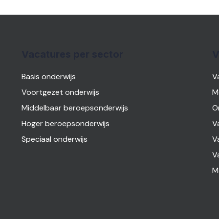
Vacatures per sector
V
Basis onderwijs
V
Voortgezet onderwijs
M
Middelbaar beroepsonderwijs
O
Hoger beroepsonderwijs
V
Speciaal onderwijs
V
V
M