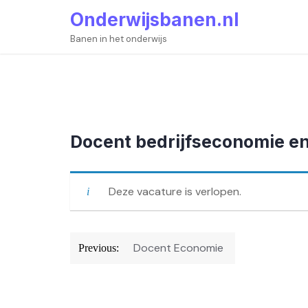
Skip
Onderwijsbanen.nl
to
content
Banen in het onderwijs
Docent bedrijfseconomie en
Deze vacature is verlopen.
Bericht
Docent Economie
Previous:
navigatie