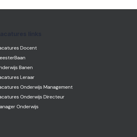
acatures links
acatures Docent
eesterBaan
nderwijs Banen
acatures Leraar
acatures Onderwijs Management
acatures Onderwijs Directeur
anager Onderwijs