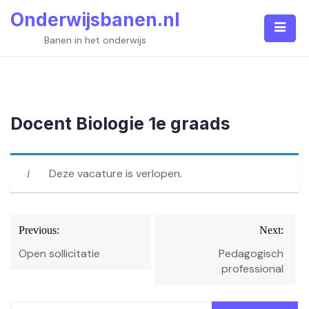
Skip
Onderwijsbanen.nl
to
content
Banen in het onderwijs
Docent Biologie 1e graads
Deze vacature is verlopen.
Bericht
Previous:
Next:
navigatie
Open sollicitatie
Pedagogisch
professional
Zoeken