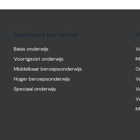
Vacatures per sector
V
Basis onderwijs
V
Voortgezet onderwijs
M
Middelbaar beroepsonderwijs
O
Hoger beroepsonderwijs
V
Speciaal onderwijs
V
V
M