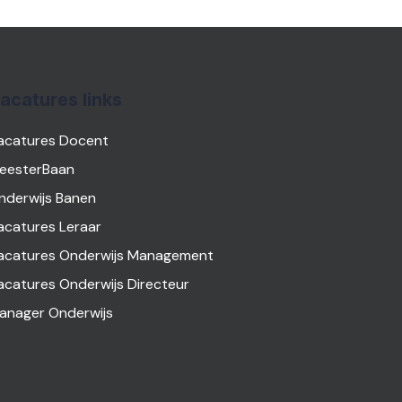
acatures links
acatures Docent
eesterBaan
nderwijs Banen
acatures Leraar
acatures Onderwijs Management
acatures Onderwijs Directeur
anager Onderwijs