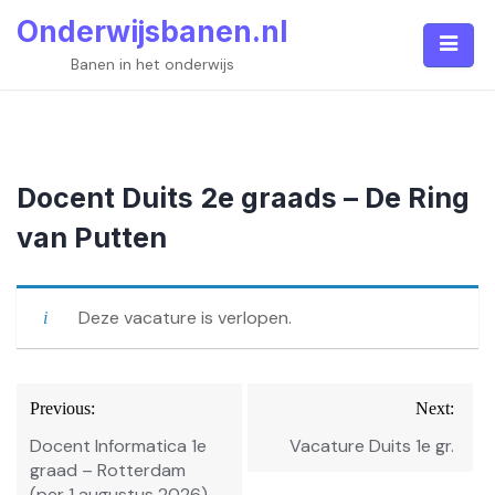
Skip
Onderwijsbanen.nl
to
content
Banen in het onderwijs
Docent Duits 2e graads – De Ring
van Putten
Deze vacature is verlopen.
Bericht
Previous:
Next:
navigatie
Docent Informatica 1e
Vacature Duits 1e gr.
graad – Rotterdam
(per 1 augustus 2026)