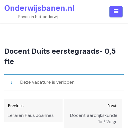
Skip
Onderwijsbanen.nl
to
content
Banen in het onderwijs
Docent Duits eerstegraads- 0,5
fte
Deze vacature is verlopen.
Bericht
Previous:
Next:
navigatie
Leraren Paus Joannes
Docent aardrijkskunde
1e / 2e gr.