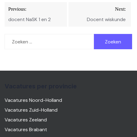
Bericht
Previous:
Next:
navigatie
docent NaSK 1 en 2
Docent wiskunde
Zoeken
naar:
Vacatures per provincie
Vacatures Noord-Holland
Vacatures Zuid-Holland
Vacatures Zeeland
Vacatures Brabant