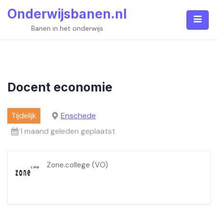
Skip
Onderwijsbanen.nl
to
content
Banen in het onderwijs
Docent economie
Tijdelijk
Enschede
1 maand geleden geplaatst
Zone.college (VO)