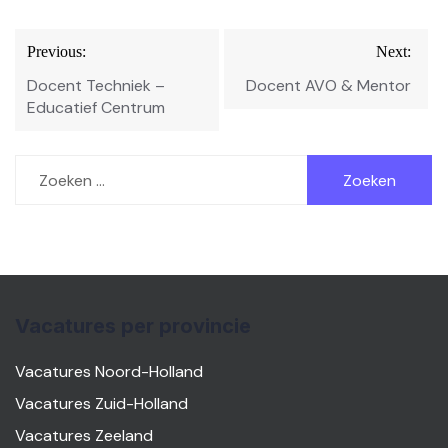
Bericht
Previous:
Next:
navigatie
Docent Techniek –
Docent AVO & Mentor
Educatief Centrum
Zoeken
naar:
Vacatures per provincie
Vacatures Noord-Holland
Vacatures Zuid-Holland
Vacatures Zeeland