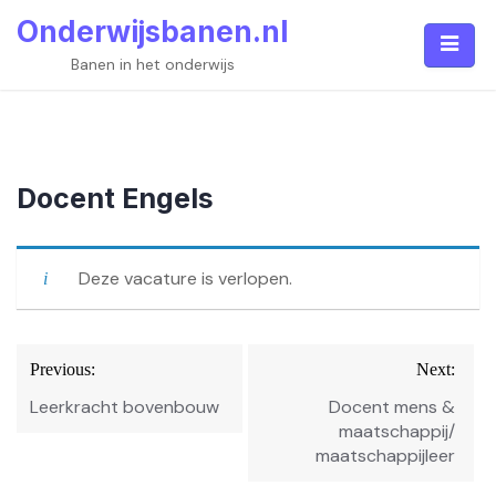
Skip
Onderwijsbanen.nl
to
content
Banen in het onderwijs
Docent Engels
Deze vacature is verlopen.
Bericht
Previous:
Next:
navigatie
Leerkracht bovenbouw
Docent mens &
maatschappij/
maatschappijleer