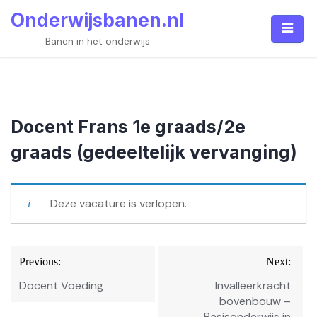
Skip
Onderwijsbanen.nl
to
content
Banen in het onderwijs
Docent Frans 1e graads/2e
graads (gedeeltelijk vervanging)
Deze vacature is verlopen.
Bericht
Previous:
Next:
navigatie
Docent Voeding
Invalleerkracht
bovenbouw –
Basisonderwijs in