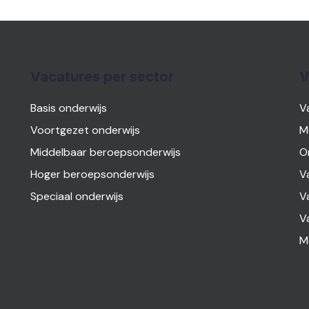
Vacatures per sector
V
Basis onderwijs
V
Voortgezet onderwijs
M
Middelbaar beroepsonderwijs
O
Hoger beroepsonderwijs
V
Speciaal onderwijs
V
V
M