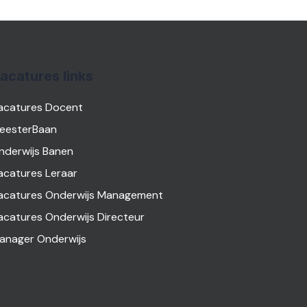
acatures links
acatures Docent
eesterBaan
nderwijs Banen
acatures Leraar
acatures Onderwijs Management
acatures Onderwijs Directeur
anager Onderwijs