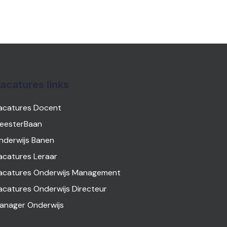
acatures links
acatures Docent
eesterBaan
nderwijs Banen
acatures Leraar
acatures Onderwijs Management
acatures Onderwijs Directeur
anager Onderwijs