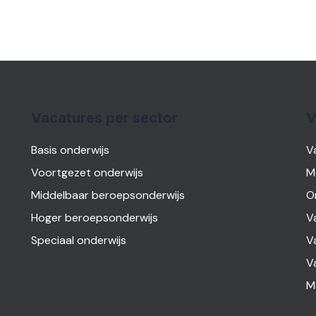
Vacatures per sector
V
Basis onderwijs
V
Voortgezet onderwijs
M
Middelbaar beroepsonderwijs
O
Hoger beroepsonderwijs
V
Speciaal onderwijs
V
V
M