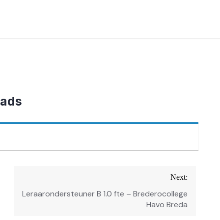
aads
Next:
Leraarondersteuner B 1.0 fte – Brederocollege
Havo Breda