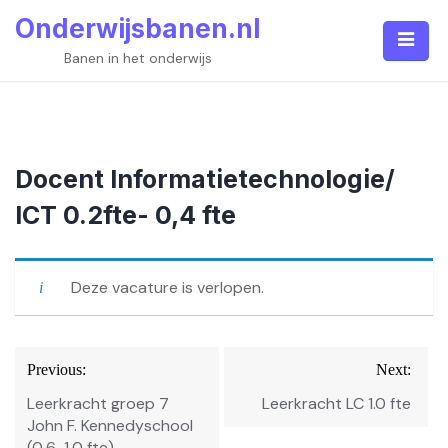
Skip
Onderwijsbanen.nl
to
content
Banen in het onderwijs
Docent Informatietechnologie/
ICT 0.2fte- 0,4 fte
Deze vacature is verlopen.
Bericht
Previous:
Next:
navigatie
Leerkracht groep 7
Leerkracht LC 1.0 fte
John F. Kennedyschool
(0,6-1,0 fte)