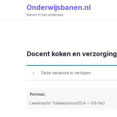
Skip
Onderwijsbanen.nl
to
content
Banen in het onderwijs
Docent koken en verzorgi
Deze vacature is verlopen.
Bericht
Previous:
navigatie
Leerkracht Tobiasschool (0.4 – 0.6 fte)