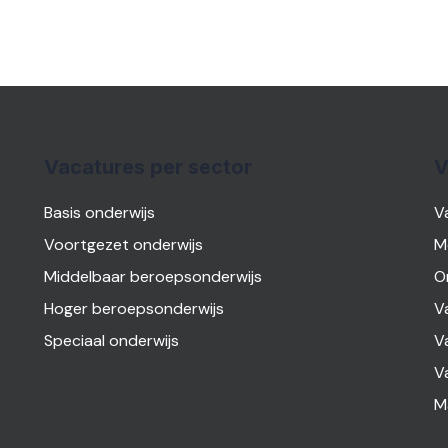
Vacatures per sector
V
Basis onderwijs
V
Voortgezet onderwijs
M
Middelbaar beroepsonderwijs
O
Hoger beroepsonderwijs
V
Speciaal onderwijs
V
V
M