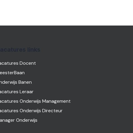
acatures links
acatures Docent
eesterBaan
nderwijs Banen
acatures Leraar
acatures Onderwijs Management
acatures Onderwijs Directeur
anager Onderwijs