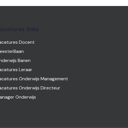
acatures links
acatures Docent
eesterBaan
nderwijs Banen
acatures Leraar
acatures Onderwijs Management
acatures Onderwijs Directeur
anager Onderwijs