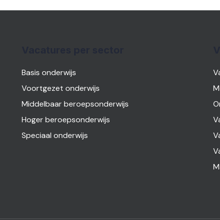
Vacatures per sector
V
Basis onderwijs
V
Voortgezet onderwijs
M
Middelbaar beroepsonderwijs
O
Hoger beroepsonderwijs
V
Speciaal onderwijs
V
V
M