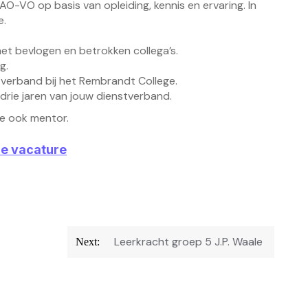
-VO op basis van opleiding, kennis en ervaring. In
e.
t bevlogen en betrokken collega’s.
g.
tverband bij het Rembrandt College.
drie jaren van jouw dienstverband.
ge ook mentor.
ze vacature
Leerkracht groep 5 J.P. Waale
Next: