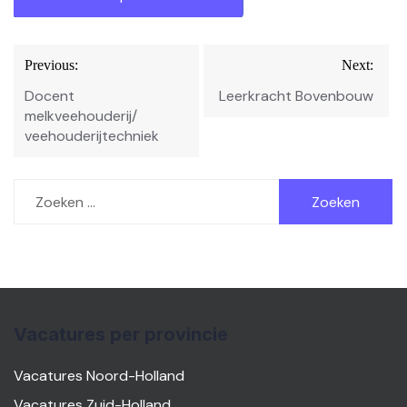
Bericht
Previous:
Next:
navigatie
Docent
Leerkracht Bovenbouw
melkveehouderij/
veehouderijtechniek
Zoeken
naar:
Vacatures per provincie
Vacatures Noord-Holland
Vacatures Zuid-Holland