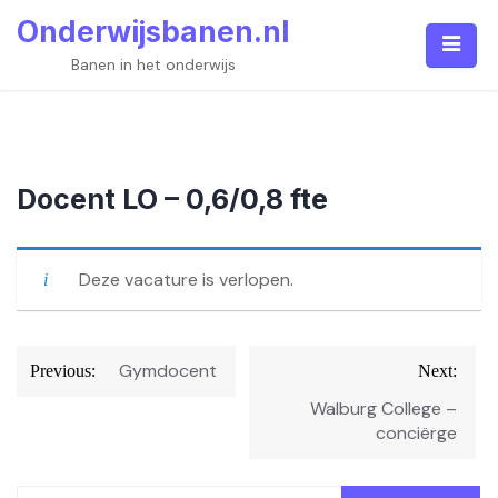
Skip
Onderwijsbanen.nl
to
content
Banen in het onderwijs
Docent LO – 0,6/0,8 fte
Deze vacature is verlopen.
Bericht
Gymdocent
Previous:
Next:
navigatie
Walburg College –
conciërge
Zoeken