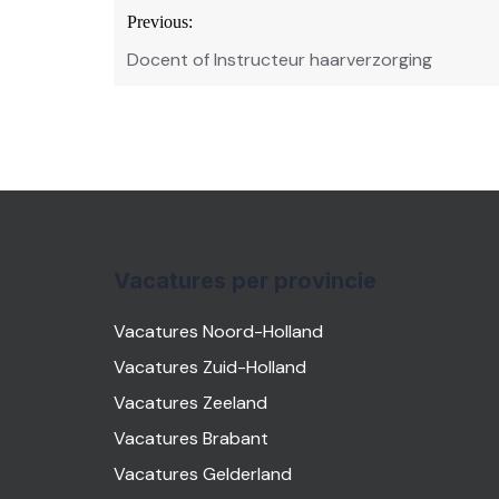
Bericht
Previous:
navigatie
Docent of Instructeur haarverzorging
Vacatures per provincie
Vacatures Noord-Holland
Vacatures Zuid-Holland
Vacatures Zeeland
Vacatures Brabant
Vacatures Gelderland