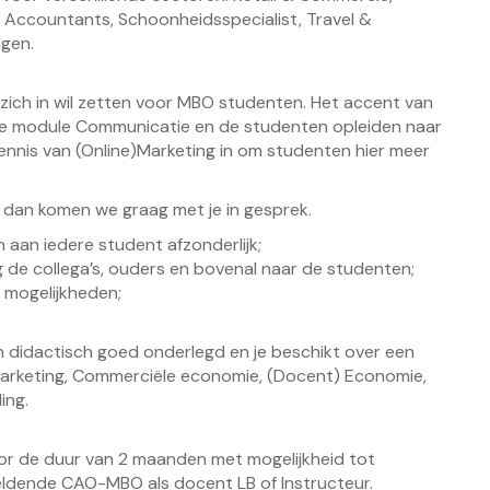
 Accountants, Schoonheidsspecialist, Travel &
ngen.
e zich in wil zetten voor MBO studenten. Het accent van
de module Communicatie en de studenten opleiden naar
nnis van (Online)Marketing in om studenten hier meer
n, dan komen we graag met je in gesprek.
n aan iedere student afzonderlijk;
g de collega’s, ouders en bovenal naar de studenten;
n mogelijkheden;
 didactisch goed onderlegd en je beschikt over een
Marketing, Commerciële economie, (Docent) Economie,
ing.
voor de duur van 2 maanden met mogelijkheid tot
 geldende CAO-MBO als docent LB of Instructeur.