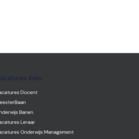
acatures links
acatures Docent
eesterBaan
nderwijs Banen
acatures Leraar
acatures Onderwijs Management