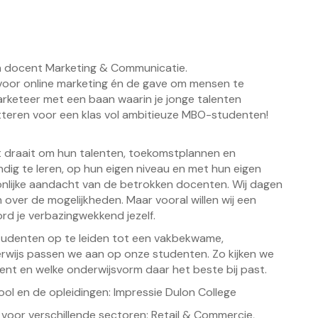
en docent Marketing & Communicatie.
 voor online marketing én de gave om mensen te
arketeer met een baan waarin je jonge talenten
hitteren voor een klas vol ambitieuze MBO-studenten!
Het draait om hun talenten, toekomstplannen en
dig te leren, op hun eigen niveau en met hun eigen
nlijke aandacht van de betrokken docenten. Wij dagen
n over de mogelijkheden. Maar vooral willen wij een
ord je verbazingwekkend jezelf.
studenten op te leiden tot een vakbekwame,
derwijs passen we aan op onze studenten. Zo kijken we
nt en welke onderwijsvorm daar het beste bij past.
ool en de opleidingen:
Impressie Dulon College
voor verschillende sectoren: Retail & Commercie,