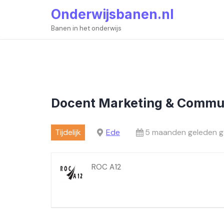
Skip
Onderwijsbanen.nl
to
content
Banen in het onderwijs
Docent Marketing & Commu
Tijdelijk
Ede
5 maanden geleden g
ROC A12