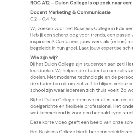
ROC A12 – Dulon College is op zoek naar een:
Docent Marketing & Communicatie
0.2 – 0.4 fte
Wij zoeken voor het Business College in Ede e
Heb jij een scherp oog voor trends, een passie
inspireren? Combineer jouw werk als (online) m
begeleidt in hun groei. Laat jouw expertise sc
Wie zijn wij?
Bij het Dulon College zijn studenten aan zet! 
leerdoelen. Wij helpen de studenten om zelfstan
doelen. Met moderne technologie en de persoo
de studenten uit om zichzelf te blijven verbaze
school zijn waar iedereen zich thuis voelt. Zo w
Bij het Dulon College doen we er alles aan om 
doelgerichte en flexibele professional. Het on
wat kenmerkend is voor een bepaald type stude
Deze korte video geeft een beeld van onze sch
Het Business College biedt beroepsopleidingen 