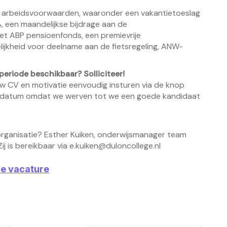
e arbeidsvoorwaarden, waaronder een vakantietoeslag
%, een maandelijkse bijdrage aan de
et ABP pensioenfonds, een premievrije
ijkheid voor deelname aan de fietsregeling, ANW-
periode beschikbaar? Solliciteer!
uw CV en motivatie eenvoudig insturen via de knop
tingsdatum omdat we werven tot we een goede kandidaat
organisatie? Esther Kuiken, onderwijsmanager team
ij is bereikbaar via
e.kuiken@duloncollege.nl
ze vacature