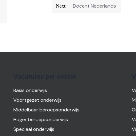
Docent Nederlands
Next:
Vacatures per sector
V
Basis onderwijs
V
Voortgezet onderwijs
M
Middelbaar beroepsonderwijs
O
Hoger beroepsonderwijs
V
Speciaal onderwijs
V