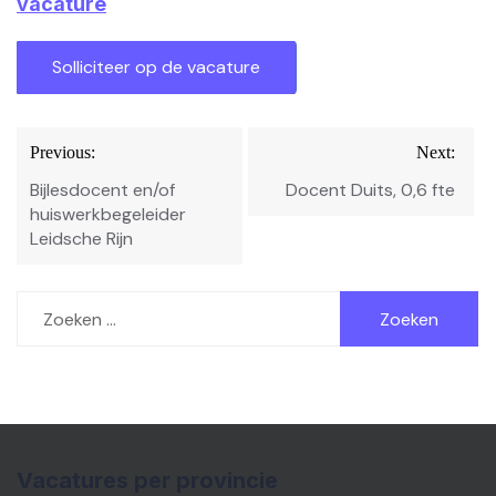
vacature
Bericht
Previous:
Next:
navigatie
Bijlesdocent en/of
Docent Duits, 0,6 fte
huiswerkbegeleider
Leidsche Rijn
Zoeken
naar:
Vacatures per provincie