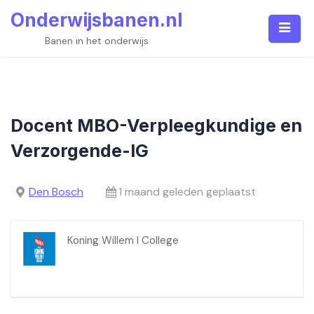
Skip
Onderwijsbanen.nl
to
content
Banen in het onderwijs
Docent MBO-Verpleegkundige en
Verzorgende-IG
Den Bosch
1 maand geleden geplaatst
Koning Willem I College