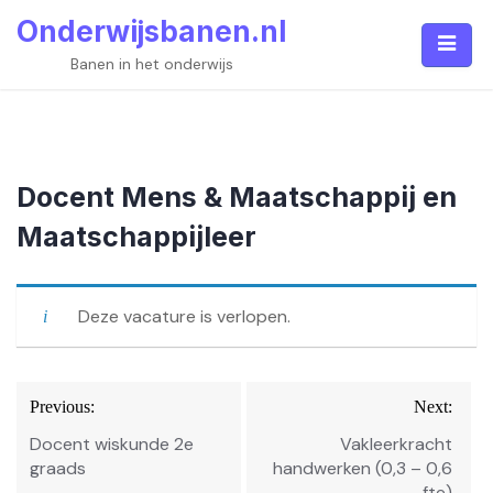
Skip
Onderwijsbanen.nl
to
content
Banen in het onderwijs
Docent Mens & Maatschappij en
Maatschappijleer
Deze vacature is verlopen.
Bericht
Previous:
Next:
navigatie
Docent wiskunde 2e
Vakleerkracht
graads
handwerken (0,3 – 0,6
fte)