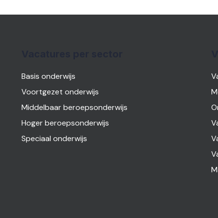
Vacatures per sector
V
Basis onderwijs
V
Voortgezet onderwijs
M
Middelbaar beroepsonderwijs
O
Hoger beroepsonderwijs
V
Speciaal onderwijs
V
V
M