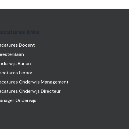
acatures links
acatures Docent
eesterBaan
nderwijs Banen
acatures Leraar
acatures Onderwijs Management
acatures Onderwijs Directeur
anager Onderwijs