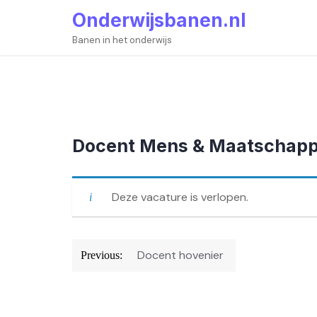
Skip
Onderwijsbanen.nl
to
content
Banen in het onderwijs
Docent Mens & Maatschappi
Deze vacature is verlopen.
Bericht
Docent hovenier
Previous:
navigatie