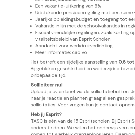
Een vakantie-uitkering van 8%
Uitstekende pensioenregeling met een ruime
Jaarlijks opleidingsbudget en toegang tot ee
Vakantie in lijn met de schoolvakanties in reg
Fiscaal vriendelijke regelingen, zoals korting
vitaliteitsbeleid van Esprit Scholen
Aandacht voor werkdrukverlichting
Meer informatie:
cao vo
Het betreft een tijdelijke aanstelling van
0,6 tot
Bij gebleken geschiktheid en wederzijdse tevre
onbepaalde tijd.
Solliciteer nu!
Upload je cv en brief via de sollicitatiebutton.
naar je reactie en plannen graag al een gesprek
sollicitaties. Voor vragen kun je contact opnem
Heb jij Esprit?
TASC is één van de 15 Espritscholen. Bij Esprit
anders te doen. We willen het onderwijs vernieu
komen tot werkelijk grenzenloos leren. Daarvoo