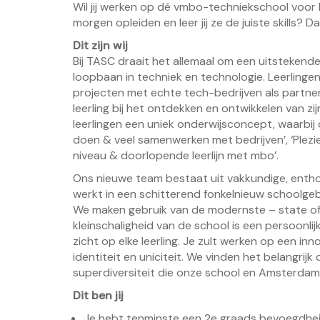
Wil jij werken op dé vmbo-techniekschool voor lee
morgen opleiden en leer jij ze de juiste skills? D
Dit zijn wij
Bij TASC draait het allemaal om een uitstekende
loopbaan in techniek en technologie. Leerlinge
projecten met echte tech-bedrijven als partne
leerling bij het ontdekken en ontwikkelen van zi
leerlingen een uniek onderwijsconcept, waarbij
doen & veel samenwerken met bedrijven’, ‘Plezi
niveau & doorlopende leerlijn met mbo’.
Ons nieuwe team bestaat uit vakkundige, entho
werkt in een schitterend fonkelnieuw schoolge
We maken gebruik van de modernste – state of 
kleinschaligheid van de school is een persoonl
zicht op elke leerling. Je zult werken op een in
identiteit en uniciteit. We vinden het belangrij
superdiversiteit die onze school en Amsterdam
Dit ben jij
Je hebt tenminste een 2e graads bevoegdhe