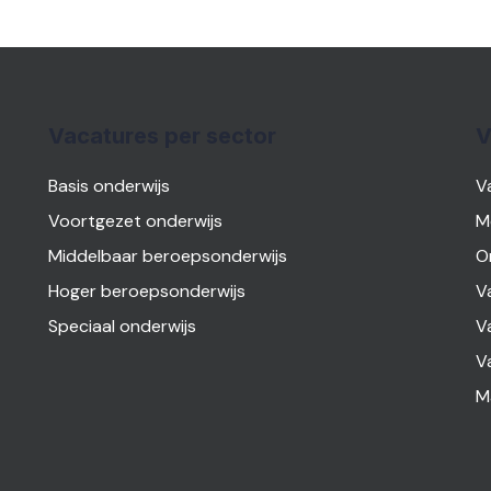
Vacatures per sector
V
Basis onderwijs
V
Voortgezet onderwijs
M
Middelbaar beroepsonderwijs
O
Hoger beroepsonderwijs
V
Speciaal onderwijs
V
V
M