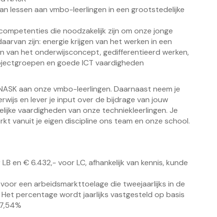
an lessen aan vmbo-leerlingen in een grootstedelijke
competenties die noodzakelijk zijn om onze jonge
arvan zijn: energie krijgen van het werken in een
n van het onderwijsconcept, gedifferentieerd werken,
 projectgroepen en goede ICT vaardigheden
d NASK aan onze vmbo-leerlingen. Daarnaast neem je
wijs en lever je input over de bijdrage van jouw
ijke vaardigheden van onze techniekleerlingen. Je
kt vanuit je eigen discipline ons team en onze school.
LB en € 6.432,- voor LC, afhankelijk van kennis, kunde
or een arbeidsmarkttoelage die tweejaarlijks in de
Het percentage wordt jaarlijks vastgesteld op basis
 7,54%