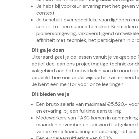
Je hebt bij voorkeur ervaring met het geven v
context
Je beschikt over specifieke vaardigheden en 
school tot een succes te maken. Kenmerken da
pioniersomgeving, vakoverstijgend ontwikkele
affiniteit met techniek, het participeren in
Dit ga je doen
Uiteraard geef je de lessen vanuit je vakgebie
actief deel aan ons projectmatige techniekonder
vakgebied aan het ontwikkelen van de noodzakel
bedenkt hoe ons onderwijs beter kan en verster
Je bent een mentor voor onze leerlingen.
Dit bieden we je
Een bruto salaris van maximaal €5.520,- voor 
en ervaring, bij een fulltime aanstelling
Medewerkers van TASC komen in aanmerking vo
maanden november en juni wordt uitgekeerd. 
van externe financiering en bedraagt dit jaar
Een eindejaarsuitkering van 8,33%