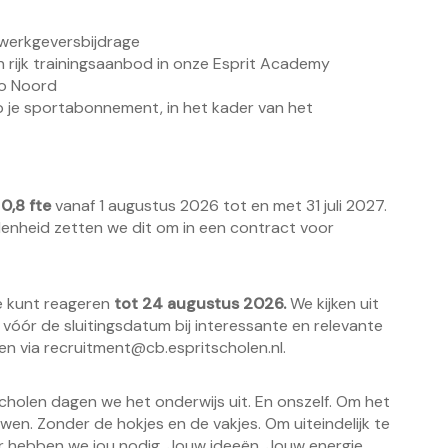
 werkgeversbijdrage
n rijk trainingsaanbod in onze Esprit Academy
io Noord
 op je sportabonnement, in het kader van het
 0,8 fte
vanaf 1 augustus 2026 tot en met 31 juli 2027.
denheid zetten we dit om in een contract voor
 Je kunt reageren
tot 24 augustus 2026.
We kijken uit
 vóór de sluitingsdatum bij interessante en relevante
en via
recruitment@cb.espritscholen.nl
.
 Scholen dagen we het onderwijs uit. En onszelf. Om het
wen. Zonder de hokjes en de vakjes. Om uiteindelijk te
r hebben we jou nodig. Jouw ideeën. Jouw energie.