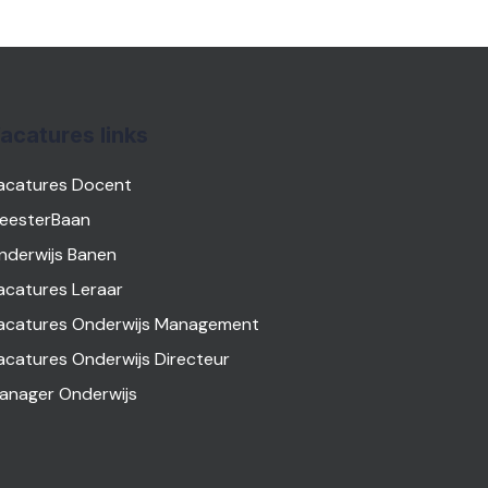
acatures links
acatures Docent
eesterBaan
nderwijs Banen
acatures Leraar
acatures Onderwijs Management
acatures Onderwijs Directeur
anager Onderwijs