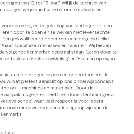
rlingen van 12 tot 16 jaar? Wil jij de technici van
an nodigen we je van harte uit om te solliciteren!
 voorbereiding en begeleiding van leerlingen op een
n leren door te doen en te werken met levensechte
r. Een gekwalificeerd docententeam begeleidt elke
jn/haar specifieke interesses en talenten. Wij bieden
 de volgende kenmerken centraal staan: ‘Leren door te
er, ontdekken & zelfontwikkeling’ en ‘Examen op eigen
usiaste en bevlogen leraren en ondersteuners. Je
bouw, dat perfect aansluit op ons onderwijsconcept.
the art – machines en materialen. Door de
ijke aanpak mogelijk en heeft het docententeam goed
novatieve school waar veel respect is voor ieders
k dat onze medewerkers een afspiegeling zijn van de
 kenmerkt.
id NASK